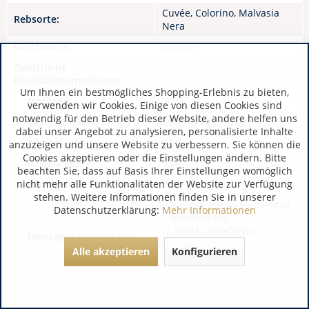
Cuvée, Colorino, Malvasia
Rebsorte:
Nera
Geschmack:
trocken
Zusätzliche
Produktinformationen:
Um Ihnen ein bestmögliches Shopping-Erlebnis zu bieten,
Jahrgang:
2021
verwenden wir Cookies. Einige von diesen Cookies sind
notwendig für den Betrieb dieser Website, andere helfen uns
Lagerfähigkeit:
Lagerfähig bis 2021
dabei unser Angebot zu analysieren, personalisierte Inhalte
Alkoholgehalt:
0,00
anzuzeigen und unsere Website zu verbessern. Sie können die
Cookies akzeptieren oder die Einstellungen ändern. Bitte
Restzucker:
0,00
beachten Sie, dass auf Basis Ihrer Einstellungen womöglich
nicht mehr alle Funktionalitäten der Website zur Verfügung
Säuregehalt:
0,00
stehen. Weitere Informationen finden Sie in unserer
WeingutCastello Fonterutoli
Datenschutzerklärung:
Mehr Informationen
- Marchesi Ma
IT 53011 Castellina in
Hersteller / Importeur:
Chianti
Alle akzeptieren
Konfigurieren
www.mazzei.it