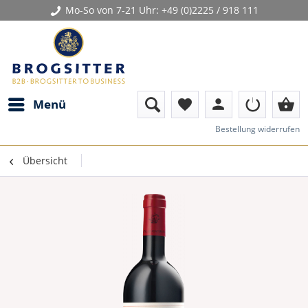
Mo-So von 7-21 Uhr:
+49 (0)2225 / 918 111
person
shopping_basket
Menü
favorite
Bestellung widerrufen
Übersicht