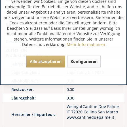
verwenden wir Cookies. Einige von diesen Cookies sind
notwendig für den Betrieb dieser Website, andere helfen uns
Region:
Apulien
dabei unser Angebot zu analysieren, personalisierte Inhalte
Qualität:
Salento IGP
anzuzeigen und unsere Website zu verbessern. Sie können die
Cookies akzeptieren oder die Einstellungen ändern. Bitte
Farbe:
Rot
beachten Sie, dass auf Basis Ihrer Einstellungen womöglich
Rebsorte:
Primitivo
nicht mehr alle Funktionalitäten der Website zur Verfügung
stehen. Weitere Informationen finden Sie in unserer
Geschmack:
trocken
Datenschutzerklärung:
Mehr Informationen
Zusätzliche
Produktinformationen:
Alle akzeptieren
Konfigurieren
Jahrgang:
2021
Lagerfähigkeit:
Lagerfähig bis 2029
Alkoholgehalt:
0,00
Restzucker:
0,00
Säuregehalt:
0,00
WeingutCantine Due Palme
IT 72020 Cellino San Marco
Hersteller / Importeur:
www.cantineduepalme.it