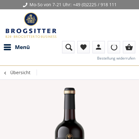
Mo-So von 7-21 Uhr:
+49 (0)2225 / 918 111
person
shopping_basket
Menü
favorite
Bestellung widerrufen
Übersicht