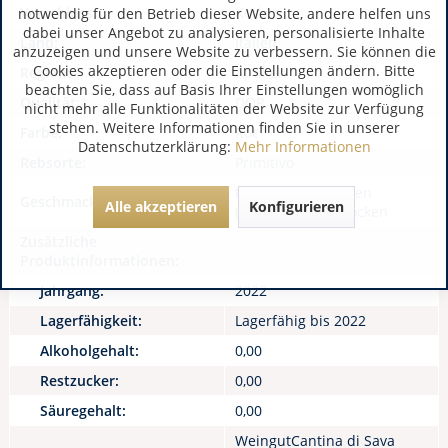
Verschluss:
Korken
notwendig für den Betrieb dieser Website, andere helfen uns
dabei unser Angebot zu analysieren, personalisierte Inhalte
Land:
Italien
anzuzeigen und unsere Website zu verbessern. Sie können die
Cookies akzeptieren oder die Einstellungen ändern. Bitte
Region:
Apulien
beachten Sie, dass auf Basis Ihrer Einstellungen womöglich
Qualität:
DOP
nicht mehr alle Funktionalitäten der Website zur Verfügung
stehen. Weitere Informationen finden Sie in unserer
Farbe:
Rot
Datenschutzerklärung:
Mehr Informationen
Rebsorte:
Primitivo
trocken, halbtrocken
Geschmack:
Alle akzeptieren
Konfigurieren
(feinherb), halbtrocken
Zusätzliche
Produktinformationen:
Jahrgang:
2022
Lagerfähigkeit:
Lagerfähig bis 2022
Alkoholgehalt:
0,00
Restzucker:
0,00
Säuregehalt:
0,00
WeingutCantina di Sava