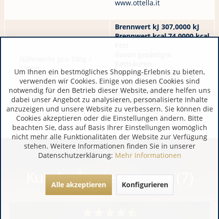
www.ottella.it
Brennwert kJ 307,0000 kJ
Brennwert kcal 74,0000 kcal
Fett
davon gesättigte
Nährwerte pro 100g /
Fettsäuren
100ml:
Um Ihnen ein bestmögliches Shopping-Erlebnis zu bieten,
Kohlenhydrate 0,8000 g
verwenden wir Cookies. Einige von diesen Cookies sind
davon Zucker 0,2000 g
notwendig für den Betrieb dieser Website, andere helfen uns
Eiweiß_1 0,1000 g
dabei unser Angebot zu analysieren, personalisierte Inhalte
Salz 0,1000 g
anzuzeigen und unsere Website zu verbessern. Sie können die
Cookies akzeptieren oder die Einstellungen ändern. Bitte
beachten Sie, dass auf Basis Ihrer Einstellungen womöglich
nicht mehr alle Funktionalitäten der Website zur Verfügung
stehen. Weitere Informationen finden Sie in unserer
Datenschutzerklärung:
Mehr Informationen
Kundenbewertungen (7)
Alle akzeptieren
Konfigurieren