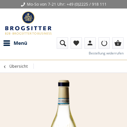
Mo-So von 7-21 Uhr:
+49 (0)2225 / 918 111
person
shopping_basket
Menü
favorite
Bestellung widerrufen
Übersicht