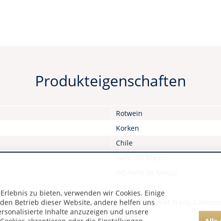
Produkteigenschaften
Rotwein
Korken
Chile
Valle del Maipo
DO Valle de Maipo
Rot
rlebnis zu bieten, verwenden wir Cookies. Einige
Cuvée, Cabernet Franc, Cabern
 den Betrieb dieser Website, andere helfen uns
ersonalisierte Inhalte anzuzeigen und unsere
trocken
Alle