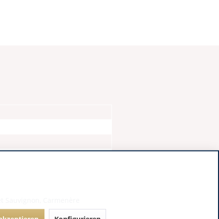
et Sauvignon, Carmenère
 akzeptieren
Konfigurieren