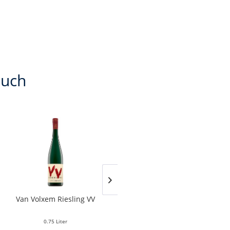
auch
Van Volxem Riesling VV
Franz Keller – Schwarzer
Adler Jedentag...
0.75 Liter
0.75 Liter