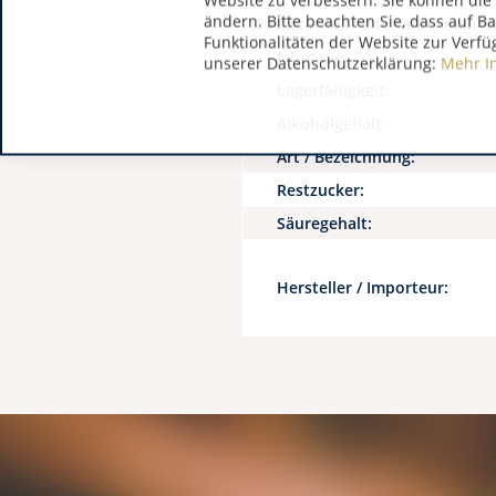
Website zu verbessern. Sie können die 
ändern. Bitte beachten Sie, dass auf B
Zusätzliche Produktinformatio
Funktionalitäten der Website zur Verfü
Jahrgang:
unserer Datenschutzerklärung:
Mehr I
Lagerfähigkeit:
Alkoholgehalt:
Art / Bezeichnung:
Restzucker:
Säuregehalt:
Hersteller / Importeur: