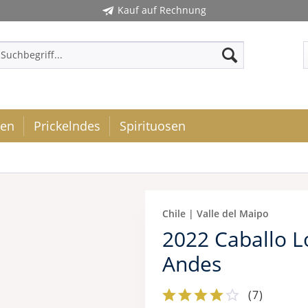
Kauf auf Rechnung
ken
Prickelndes
Spirituosen
Chile | Valle del Maipo
2022 Caballo 
Andes
(
7
)