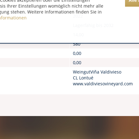
Cookies akzeptieren oder die Einstellungen
asis Ihrer Einstellungen womöglich nicht mehr alle
nen:
gung stehen. Weitere Informationen finden Sie in
2022
nformationen
Lagerfähig bis 2032
14,00
580
0,00
0,00
WeingutViña Valdivieso
CL Lontué
www.valdiviesovineyard.com