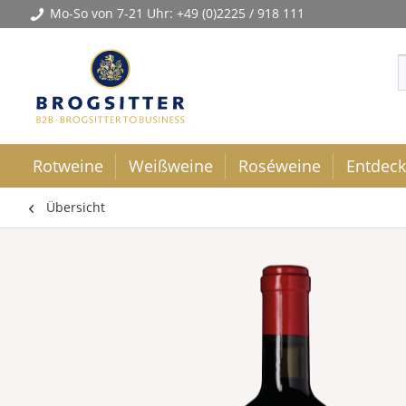
Mo-So von 7-21 Uhr:
+49 (0)2225 / 918 111
Rotweine
Weißweine
Roséweine
Entdec
Übersicht