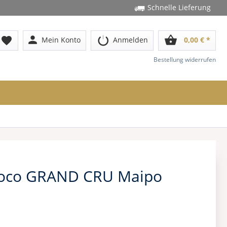
Schnelle Lieferung
person
shopping_basket
favorite
Mein Konto
Anmelden
0,00 € *
Bestellung widerrufen
Loco GRAND CRU Maipo