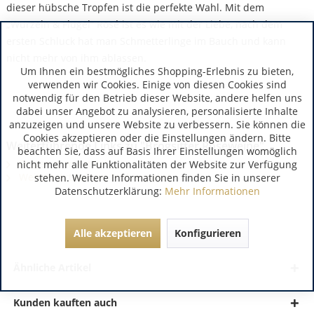
dieser hübsche Tropfen ist die perfekte Wahl. Mit dem
„Wurzeln & Flügel“ Rosé ist es wie mit der Liebe, nach dem
ersten Schluck hat man Schmetterlinge im Bauch und kann
nicht mehr von ihm ablassen.
Um Ihnen ein bestmögliches Shopping-Erlebnis zu bieten,
verwenden wir Cookies. Einige von diesen Cookies sind
notwendig für den Betrieb dieser Website, andere helfen uns
dabei unser Angebot zu analysieren, personalisierte Inhalte
anzuzeigen und unsere Website zu verbessern. Sie können die
Cookies akzeptieren oder die Einstellungen ändern. Bitte
Weiterführende Links zu "Brogsitter Roséweine"
beachten Sie, dass auf Basis Ihrer Einstellungen womöglich
Fragen zum Artikel?
nicht mehr alle Funktionalitäten der Website zur Verfügung
Weitere Artikel von Probierpaket
stehen. Weitere Informationen finden Sie in unserer
Datenschutzerklärung:
Mehr Informationen
Alle akzeptieren
Konfigurieren
Ähnliche Artikel
Kunden kauften auch