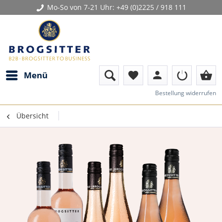
Mo-So von 7-21 Uhr:
+49 (0)2225 / 918 111
person
shopping_basket
Menü
favorite
Bestellung widerrufen
Übersicht