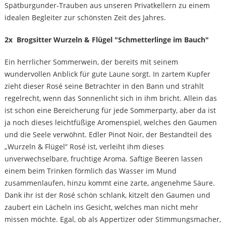
Spätburgunder-Trauben aus unseren Privatkellern zu einem
idealen Begleiter zur schönsten Zeit des Jahres.
2x Brogsitter Wurzeln & Flügel "Schmetterlinge im Bauch"
Ein herrlicher Sommerwein, der bereits mit seinem
wundervollen Anblick für gute Laune sorgt. In zartem Kupfer
zieht dieser Rosé seine Betrachter in den Bann und strahlt
regelrecht, wenn das Sonnenlicht sich in ihm bricht. Allein das
ist schon eine Bereicherung für jede Sommerparty, aber da ist
ja noch dieses leichtfüßige Aromenspiel, welches den Gaumen
und die Seele verwöhnt. Edler Pinot Noir, der Bestandteil des
„Wurzeln & Flügel“ Rosé ist, verleiht ihm dieses
unverwechselbare, fruchtige Aroma. Saftige Beeren lassen
einem beim Trinken förmlich das Wasser im Mund
zusammenlaufen, hinzu kommt eine zarte, angenehme Säure.
Dank ihr ist der Rosé schön schlank, kitzelt den Gaumen und
zaubert ein Lächeln ins Gesicht, welches man nicht mehr
missen möchte. Egal, ob als Appertizer oder Stimmungsmacher,