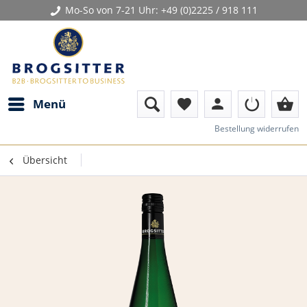
Mo-So von 7-21 Uhr:
+49 (0)2225 / 918 111
person
shopping_basket
Menü
favorite
Bestellung widerrufen
Übersicht