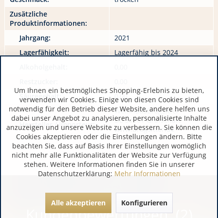
Zusätzliche
Produktinformationen:
Jahrgang:
2021
Lagerfähigkeit:
Lagerfähig bis 2024
Alkoholgehalt:
0,00
Restzucker:
0,00
Um Ihnen ein bestmögliches Shopping-Erlebnis zu bieten,
Säuregehalt:
0,00
verwenden wir Cookies. Einige von diesen Cookies sind
notwendig für den Betrieb dieser Website, andere helfen uns
WeinhausBrogsitter
dabei unser Angebot zu analysieren, personalisierte Inhalte
DE 53501 Grafschaft
Hersteller / Importeur:
anzuzeigen und unsere Website zu verbessern. Sie können die
www.brogsitter.de
Cookies akzeptieren oder die Einstellungen ändern. Bitte
beachten Sie, dass auf Basis Ihrer Einstellungen womöglich
nicht mehr alle Funktionalitäten der Website zur Verfügung
stehen. Weitere Informationen finden Sie in unserer
Datenschutzerklärung:
Mehr Informationen
Alle akzeptieren
Konfigurieren
Kundenbewertungen (2)