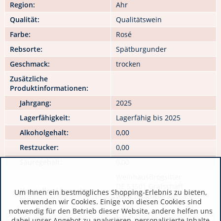
Region:
Ahr
Qualität:
Qualitätswein
Farbe:
Rosé
Rebsorte:
Spätburgunder
Geschmack:
trocken
Zusätzliche
Produktinformationen:
Jahrgang:
2025
Lagerfähigkeit:
Lagerfähig bis 2025
Alkoholgehalt:
0,00
Restzucker:
0,00
Säuregehalt:
0,00
WeinhausBrogsitter
DE 53501 Grafschaft
Hersteller / Importeur:
Um Ihnen ein bestmögliches Shopping-Erlebnis zu bieten,
www.brogsitter.de
verwenden wir Cookies. Einige von diesen Cookies sind
notwendig für den Betrieb dieser Website, andere helfen uns
Qualität:
Qualitätswein
dabei unser Angebot zu analysieren, personalisierte Inhalte