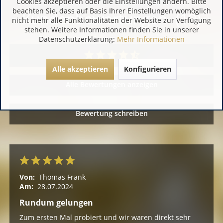
Cookies akzeptieren oder die Einstellungen ändern. Bitte
beachten Sie, dass auf Basis Ihrer Einstellungen womöglich
Kundenbewertungen (19)
nicht mehr alle Funktionalitäten der Website zur Verfügung
stehen. Weitere Informationen finden Sie in unserer
Datenschutzerklärung:
Mehr Informationen
Alle akzeptieren
Konfigurieren
Alle Bewertungen anzeigen
Bewertung schreiben
Von:
Thomas Frank
Am:
28.07.2024
Rundum gelungen
Zum ersten Mal probiert und wir waren direkt sehr