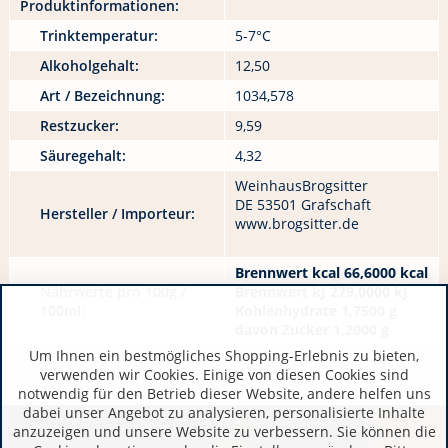
Produktinformationen:
Trinktemperatur:
5-7°C
Alkoholgehalt:
12,50
Art / Bezeichnung:
1034,578
Restzucker:
9,59
Säuregehalt:
4,32
WeinhausBrogsitter
DE 53501 Grafschaft
Hersteller / Importeur:
www.brogsitter.de
Brennwert kcal 66,6000 kcal
Nährwerte pro 100g /
Brennwert kJ 279,0000 kJ
100ml:
Kohlenhydrate 1,7500 g
davon Zucker 1,2000 g
Um Ihnen ein bestmögliches Shopping-Erlebnis zu bieten,
verwenden wir Cookies. Einige von diesen Cookies sind
notwendig für den Betrieb dieser Website, andere helfen uns
dabei unser Angebot zu analysieren, personalisierte Inhalte
anzuzeigen und unsere Website zu verbessern. Sie können die