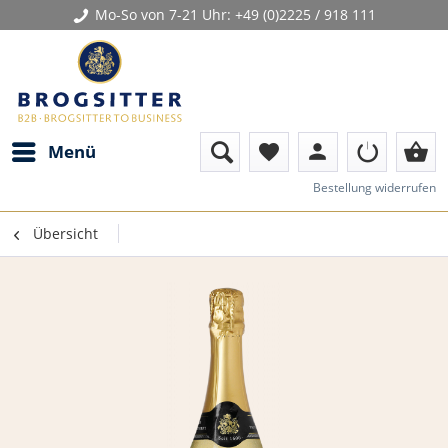
Mo-So von 7-21 Uhr:
+49 (0)2225 / 918 111
person
shopping_basket
Menü
favorite
Bestellung widerrufen
Übersicht