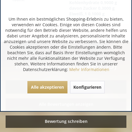
Kohlenhydrate 0,9000 g
davon Zucker 0,3000 g
Eiweiß_1 0,1000 g
Um Ihnen ein bestmögliches Shopping-Erlebnis zu bieten,
Salz 0,1000 g
verwenden wir Cookies. Einige von diesen Cookies sind
notwendig für den Betrieb dieser Website, andere helfen uns
dabei unser Angebot zu analysieren, personalisierte Inhalte
anzuzeigen und unsere Website zu verbessern. Sie können die
Cookies akzeptieren oder die Einstellungen ändern. Bitte
beachten Sie, dass auf Basis Ihrer Einstellungen womöglich
nicht mehr alle Funktionalitäten der Website zur Verfügung
Kundenbewertungen (5)
stehen. Weitere Informationen finden Sie in unserer
Datenschutzerklärung:
Mehr Informationen
Alle akzeptieren
Konfigurieren
Alle Bewertungen anzeigen
Bewertung schreiben