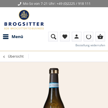
Mo-So von 7-21 Uhr:
+49 (0)2225 / 918 111
person
shopping_basket
Menü
favorite
Bestellung widerrufen
Übersicht