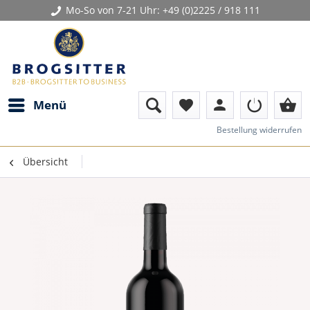
Mo-So von 7-21 Uhr:
+49 (0)2225 / 918 111
person
shopping_basket
Menü
favorite
Bestellung widerrufen
Übersicht