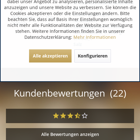
dabei unser Angebot zu analysieren, personalisierte Inhalte
Brennwert kcal 80,0000 kcal
anzuzeigen und unsere Website zu verbessern. Sie können die
Fett
Cookies akzeptieren oder die Einstellungen ändern. Bitte
davon gesättigte
Nährwerte pro 100g /
beachten Sie, dass auf Basis Ihrer Einstellungen womöglich
Fettsäuren
100ml:
nicht mehr alle Funktionalitäten der Website zur Verfügung
Kohlenhydrate 0,9000 g
stehen. Weitere Informationen finden Sie in unserer
davon Zucker 0,9000 g
Datenschutzerklärung:
Mehr Informationen
Eiweiß_1
Salz
Alle akzeptieren
Konfigurieren
Kundenbewertungen (22)
Alle Bewertungen anzeigen