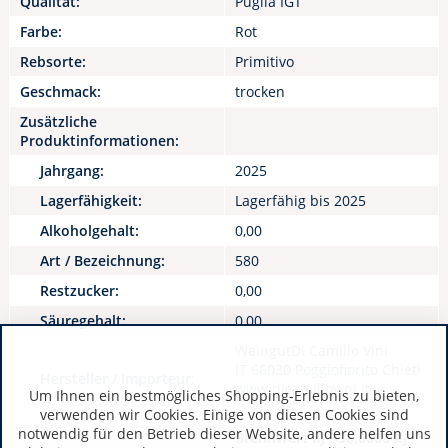
Qualität:
Puglia IGT
Farbe:
Rot
Rebsorte:
Primitivo
Geschmack:
trocken
Zusätzliche
Produktinformationen:
Jahrgang:
2025
Lagerfähigkeit:
Lagerfähig bis 2025
Alkoholgehalt:
0,00
Art / Bezeichnung:
580
Restzucker:
0,00
Säuregehalt:
0,00
WeingutDi Camillo Vini
IT 66030 Poggiofiorito Chieti
Hersteller / Importeur:
www.dicamillovini.it
Um Ihnen ein bestmögliches Shopping-Erlebnis zu bieten,
verwenden wir Cookies. Einige von diesen Cookies sind
notwendig für den Betrieb dieser Website, andere helfen uns
Brennwert kJ 336,0000 kJ