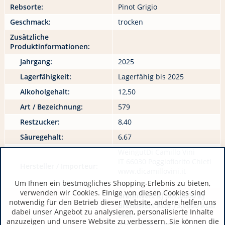
Rebsorte:
Pinot Grigio
Geschmack:
trocken
Zusätzliche
Produktinformationen:
Jahrgang:
2025
Lagerfähigkeit:
Lagerfähig bis 2025
Alkoholgehalt:
12,50
Art / Bezeichnung:
579
Restzucker:
8,40
Säuregehalt:
6,67
WeingutDi Camillo Vini
IT 66030 Poggiofiorito Chieti
Hersteller / Importeur:
www.dicamillovini.it
Um Ihnen ein bestmögliches Shopping-Erlebnis zu bieten,
verwenden wir Cookies. Einige von diesen Cookies sind
Brennwert kJ 307,0000 kJ
notwendig für den Betrieb dieser Website, andere helfen uns
Brennwert kcal 73,0000 kcal
dabei unser Angebot zu analysieren, personalisierte Inhalte
Fett
anzuzeigen und unsere Website zu verbessern. Sie können die
davon gesättigte