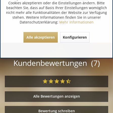
Nährwerte pro 100g /
Cookies akzeptieren oder die Einstellungen ändern. Bitte
Fettsäuren
100ml:
beachten Sie, dass auf Basis Ihrer Einstellungen womöglich
Kohlenhydrate 0,6000 g
nicht mehr alle Funktionalitäten der Website zur Verfügung
davon Zucker 0,6000 g
stehen. Weitere Informationen finden Sie in unserer
Eiweiß_1
Datenschutzerklärung:
Mehr Informationen
Salz
Alle akzeptieren
Konfigurieren
Kundenbewertungen (7)
Alle Bewertungen anzeigen
Bewertung schreiben