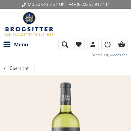
Mo-So von 7-21 Uhr:
+49 (0)2225 / 918 111
person
shopping_basket
Menü
favorite
Bestellung widerrufen
Übersicht