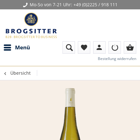
Mo-So von 7-21 Uhr:
+49 (0)2225 / 918 111
person
shopping_basket
Menü
favorite
Bestellung widerrufen
Übersicht