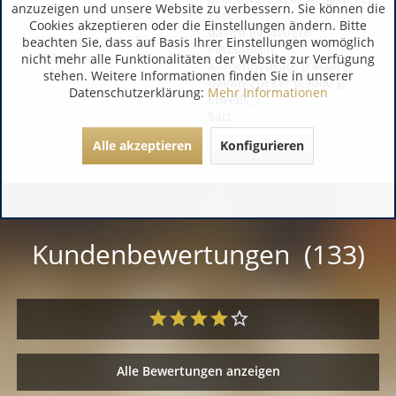
anzuzeigen und unsere Website zu verbessern. Sie können die
Fett
Cookies akzeptieren oder die Einstellungen ändern. Bitte
davon gesättigte
Nährwerte pro 100g /
beachten Sie, dass auf Basis Ihrer Einstellungen womöglich
Fettsäuren
100ml:
nicht mehr alle Funktionalitäten der Website zur Verfügung
Kohlenhydrate 0,8000 g
stehen. Weitere Informationen finden Sie in unserer
davon Zucker 0,1000 g
Datenschutzerklärung:
Mehr Informationen
Eiweiß_1
Salz
Alle akzeptieren
Konfigurieren
Kundenbewertungen (133)
Alle Bewertungen anzeigen