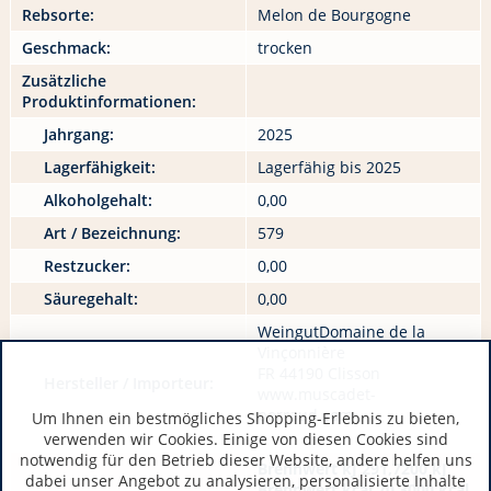
Rebsorte:
Melon de Bourgogne
Geschmack:
trocken
Zusätzliche
Produktinformationen:
Jahrgang:
2025
Lagerfähigkeit:
Lagerfähig bis 2025
Alkoholgehalt:
0,00
Art / Bezeichnung:
579
Restzucker:
0,00
Säuregehalt:
0,00
WeingutDomaine de la
Vinçonnière
FR 44190 Clisson
Hersteller / Importeur:
www.muscadet-
perraud.com
Um Ihnen ein bestmögliches Shopping-Erlebnis zu bieten,
verwenden wir Cookies. Einige von diesen Cookies sind
notwendig für den Betrieb dieser Website, andere helfen uns
Brennwert kJ 291,7200 kJ
dabei unser Angebot zu analysieren, personalisierte Inhalte
Brennwert kcal 70,3000 kcal