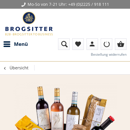
Mo-So von 7-21 Uhr:
+49 (0)2225 / 918 111
person
shopping_basket
Menü
favorite
Bestellung widerrufen
Übersicht