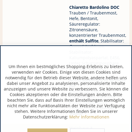
Chiaretto Bardolino DOC
Trauben / Traubenmost,
Hefe, Bentonit,
Säureregulator:
Zitronensäure,
konzentrierter Traubenmost,
enthält Sulfite
, Stabilisator:
Gummi Arabicum,
Stabilisator:
Kaliumpolyaspartat, E456,
Unter Schutzatmosphäre
Um Ihnen ein bestmögliches Shopping-Erlebnis zu bieten,
abgefüllt, Alkohol
verwenden wir Cookies. Einige von diesen Cookies sind
notwendig für den Betrieb dieser Website, andere helfen uns
Aceto Balsamico di Modena
dabei unser Angebot zu analysieren, personalisierte Inhalte
IGP
anzuzeigen und unsere Website zu verbessern. Sie können die
Weinessig, gekochter
Cookies akzeptieren oder die Einstellungen ändern. Bitte
Traubenmost, Farbstoff:
beachten Sie, dass auf Basis Ihrer Einstellungen womöglich
E150d Ammonsulfit-
nicht mehr alle Funktionalitäten der Website zur Verfügung
Zuckercouleur,
enthält
stehen. Weitere Informationen finden Sie in unserer
Sulfite
Datenschutzerklärung:
Mehr Informationen
Weinhaus &