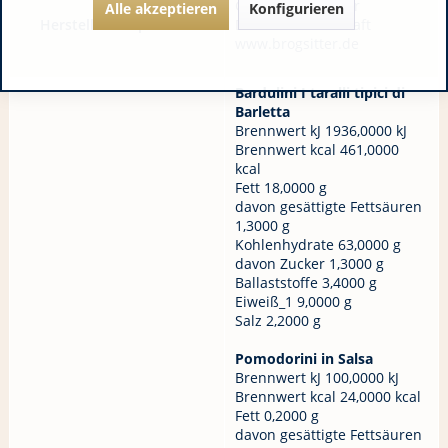
GourmetBrogsitter
Alle akzeptieren
Konfigurieren
Hersteller / Importeur:
DE 53501 Grafschaft
www.brogsitter.de
Bardulini I taralli tipici di
Barletta
Brennwert kJ 1936,0000 kJ
Brennwert kcal 461,0000
kcal
Fett 18,0000 g
davon gesättigte Fettsäuren
1,3000 g
Kohlenhydrate 63,0000 g
davon Zucker 1,3000 g
Ballaststoffe 3,4000 g
Eiweiß_1 9,0000 g
Salz 2,2000 g
Pomodorini in Salsa
Brennwert kJ 100,0000 kJ
Brennwert kcal 24,0000 kcal
Fett 0,2000 g
davon gesättigte Fettsäuren