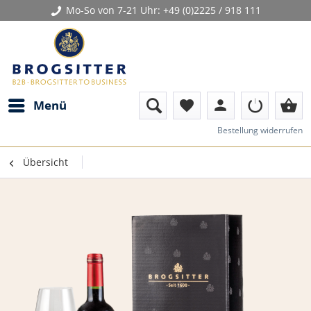
Mo-So von 7-21 Uhr:
+49 (0)2225 / 918 111
person
shopping_basket
Menü
favorite
Bestellung widerrufen
Übersicht