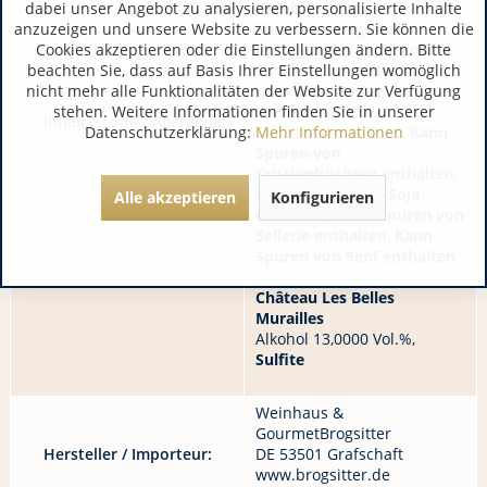
dabei unser Angebot zu analysieren, personalisierte Inhalte
(
Milch
, Salz, Lab,
anzuzeigen und unsere Website zu verbessern. Sie können die
Konservierungsstoff:
Cookies akzeptieren oder die Einstellungen ändern. Bitte
Lysozym aus Ei
),
Vollmilch
,
beachten Sie, dass auf Basis Ihrer Einstellungen womöglich
Speisesalz, Paprika,
nicht mehr alle Funktionalitäten der Website zur Verfügung
Blaumohn,
Sesam
, Kümmel,
stehen. Weitere Informationen finden Sie in unserer
Säureregulator:
Inhaltsstoffe / Allergene:
Datenschutzerklärung:
Mehr Informationen
Citronensäure, E330,
Kann
Spuren von
Schalenfrüchten enthalten
,
Kann Spuren von Soja
Alle akzeptieren
Konfigurieren
enthalten
,
Kann Spuren von
Sellerie enthalten
,
Kann
Spuren von Senf enthalten
Château Les Belles
Murailles
Alkohol 13,0000 Vol.%,
Sulfite
Weinhaus &
GourmetBrogsitter
Hersteller / Importeur:
DE 53501 Grafschaft
www.brogsitter.de