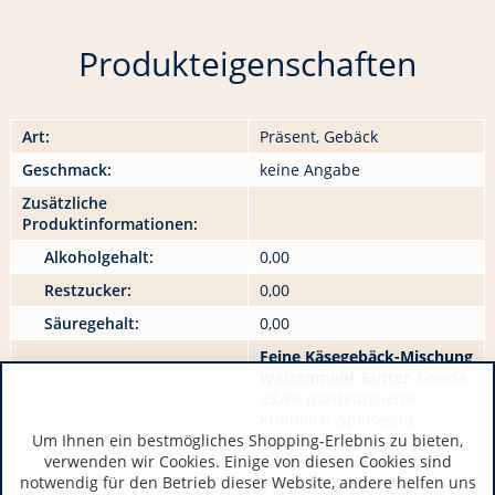
Produkteigenschaften
Art:
Präsent, Gebäck
Geschmack:
keine Angabe
Zusätzliche
Produktinformationen:
Alkoholgehalt:
0,00
Restzucker:
0,00
Säuregehalt:
0,00
Feine Käsegebäck-Mischung
Weizenmehl
,
Butter
, Gouda
23,4% (pasteurisierte
Kuhmilch, Speisesalz,
Um Ihnen ein bestmögliches Shopping-Erlebnis zu bieten,
Säurungskulturen,
verwenden wir Cookies. Einige von diesen Cookies sind
mikrobielles Lab, Stärke),
notwendig für den Betrieb dieser Website, andere helfen uns
Vollei
, Parmesan 4,2%