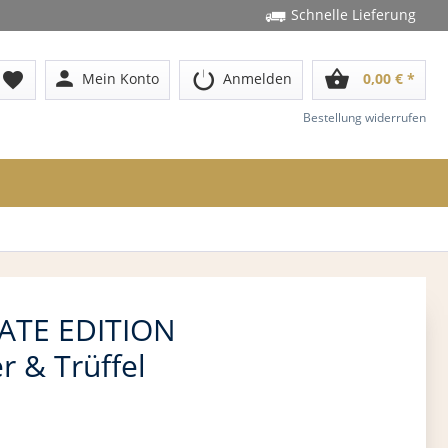
Schnelle Lieferung
person
shopping_basket
favorite
Mein Konto
Anmelden
0,00 € *
Bestellung widerrufen
VATE EDITION
 & Trüffel