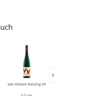
auch
Van Volxem Riesling VV
Franz Keller – Schwarzer
Adler Jedentag...
0.75 Liter
0.75 Liter