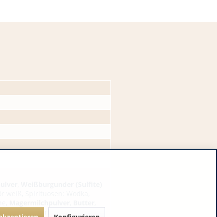
ulver
,
Weißburgunder (
Sulfite
)
ör weiß, Spirituosen: Wodka,
ne,
Magermilchpulver
,
Butter
,
alecithin
, Bourbon Vanille,
 akzeptieren
Konfigurieren