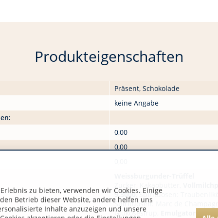
Produkteigenschaften
Präsent, Schokolade
keine Angabe
nen:
0,00
0,00
0,00
Weissburgunder-Trüffel
Zucker, Kakaobutter,
Vollmilchp
rlebnis zu bieten, verwenden wir Cookies. Einige
9,3000
, Spirituosen: Traubenlik
 den Betrieb dieser Website, andere helfen uns
Spirituosen: Marc de Champag
ersonalisierte Inhalte anzuzeigen und unsere
Glukosesirup,
Emulgatoren: Soj
Alle