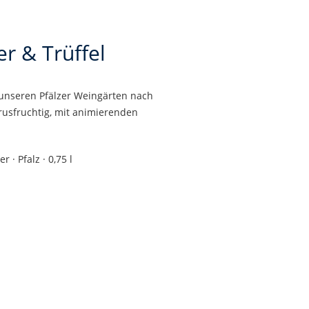
r & Trüffel
 unseren Pfälzer Weingärten nach
rusfruchtig, mit animierenden
· Pfalz · 0,75 l