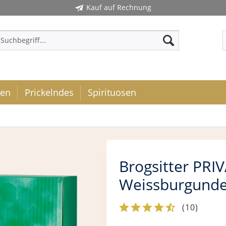
Kauf auf Rechnung
ken
Prickelndes
Spirituosen
Brogsitter PRI
Weissburgunder
(
10
)