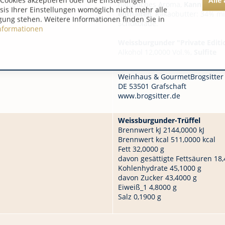
Cookies akzeptieren oder die Einstellungen
natürliches Aroma,
Kann Spure
asis Ihrer Einstellungen womöglich nicht mehr alle
enthalten
, Kakaobutter: 34% m
gung stehen. Weitere Informationen finden Sie in
Schokolade.
nformationen
Weissburgunder "Private Editi
Alkohol 12,0000 Vol.%,
Sulfite
Weinhaus & GourmetBrogsitter
DE 53501 Grafschaft
www.brogsitter.de
Weissburgunder-Trüffel
Brennwert kJ 2144,0000 kJ
Brennwert kcal 511,0000 kcal
Fett 32,0000 g
davon gesättigte Fettsäuren 18,
Kohlenhydrate 45,1000 g
davon Zucker 43,4000 g
Eiweiß_1 4,8000 g
Salz 0,1900 g