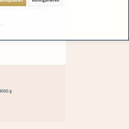
n von anderen Schalenfrüchten
indestens in der weißen
on"
4000 g