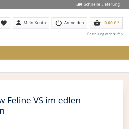
Schnelle Lieferung
person
shopping_basket
favorite
Mein Konto
Anmelden
0,00 € *
Bestellung widerrufen
 Feline VS im edlen
n