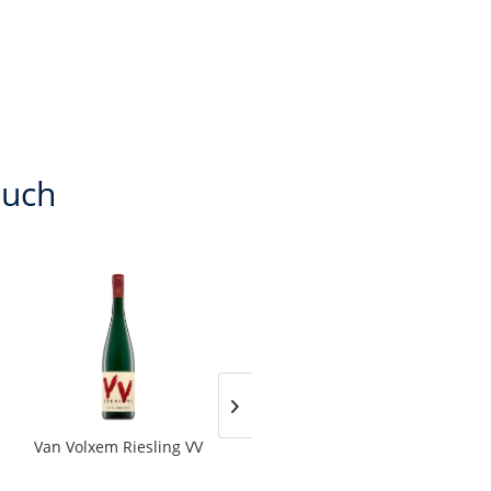
auch
Van Volxem Riesling VV
Franz Keller – Schwarzer
Adler Jedentag...