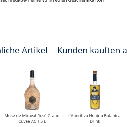
gnac Meukow Feline VS im edlen Geschenkkarton"
liche Artikel
Kunden kauften 
Muse de Miraval Rosé Grand
L‘Aperitivo Nonino Botanical
Cuvée AC 1,5 L
Drink