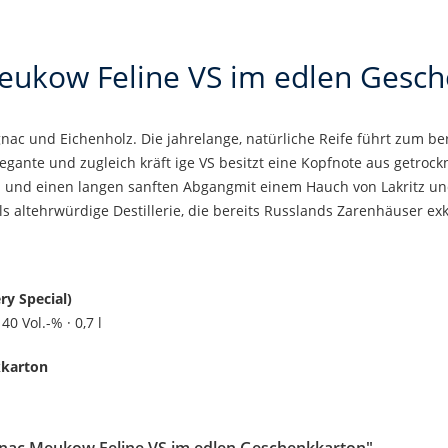
ukow Feline VS im edlen Gesc
ac und Eichenholz. Die jahrelange, natürliche Reife führt zum b
ante und zugleich kräft ige VS besitzt eine Kopfnote aus getrock
n und einen langen sanften Abgangmit einem Hauch von Lakritz un
 altehrwürdige Destillerie, die bereits Russlands Zarenhäuser exkl
ry Special)
40 Vol.-% · 0,7 l
kkarton