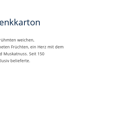
henkkarton
erühmten weichen,
neten Früchten, ein Herz mit dem
d Muskatnuss. Seit 150
usiv belieferte.