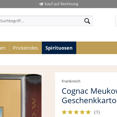
Kauf auf Rechnung
ken
Prickelndes
Spirituosen
Frankreich
Cognac Meukow
Geschenkkarto
(
1
)