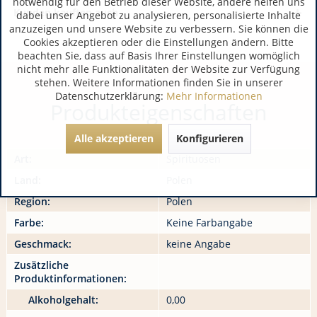
notwendig für den Betrieb dieser Website, andere helfen uns
Kunden kauften auch
dabei unser Angebot zu analysieren, personalisierte Inhalte
anzuzeigen und unsere Website zu verbessern. Sie können die
Cookies akzeptieren oder die Einstellungen ändern. Bitte
beachten Sie, dass auf Basis Ihrer Einstellungen womöglich
nicht mehr alle Funktionalitäten der Website zur Verfügung
stehen. Weitere Informationen finden Sie in unserer
Datenschutzerklärung:
Mehr Informationen
Produkteigenschaften
Alle akzeptieren
Konfigurieren
Art:
Spirituosen
Land:
Polen
Region:
Polen
Farbe:
Keine Farbangabe
Geschmack:
keine Angabe
Zusätzliche
Produktinformationen:
Alkoholgehalt:
0,00