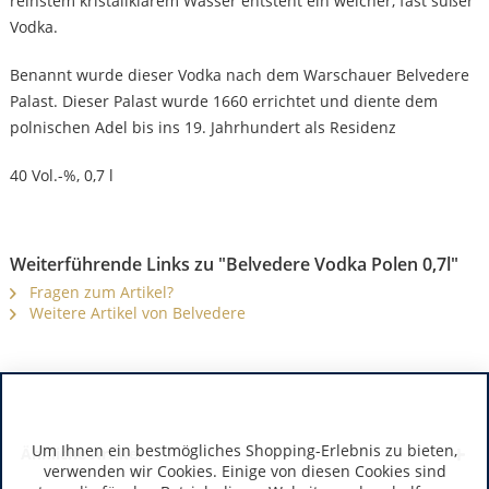
reinstem kristallklarem Wasser entsteht ein weicher, fast süßer
Vodka.
Benannt wurde dieser Vodka nach dem Warschauer Belvedere
Palast. Dieser Palast wurde 1660 errichtet und diente dem
polnischen Adel bis ins 19. Jahrhundert als Residenz
40 Vol.-%, 0,7 l
Weiterführende Links zu "Belvedere Vodka Polen 0,7l"
Fragen zum Artikel?
Weitere Artikel von Belvedere
Um Ihnen ein bestmögliches Shopping-Erlebnis zu bieten,
Ähnliche Artikel
verwenden wir Cookies. Einige von diesen Cookies sind