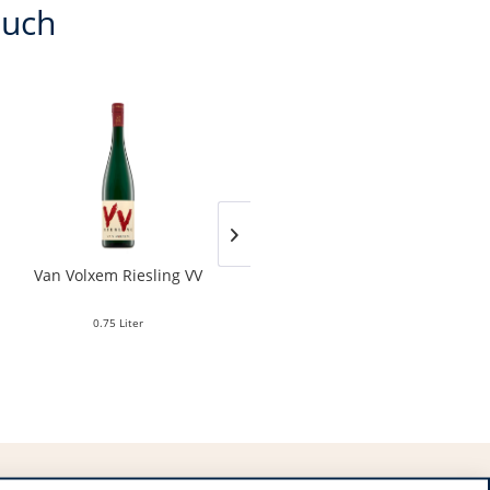
auch
Van Volxem Riesling VV
Franz Keller – Schwarzer
Adler Jedentag...
0.75 Liter
0.75 Liter