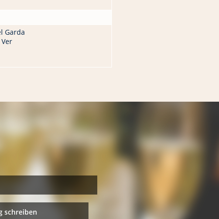
l Garda
 Ver
 schreiben