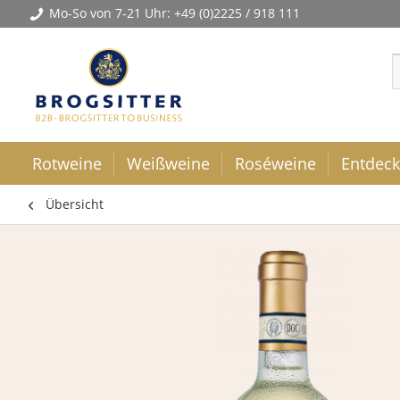
Mo-So von 7-21 Uhr:
+49 (0)2225 / 918 111
Rotweine
Weißweine
Roséweine
Entdec
Übersicht