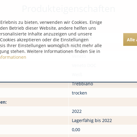
Produkteigenschaften
rlebnis zu bieten, verwenden wir Cookies. Einige
 den Betrieb dieser Website, andere helfen uns
Korken
ersonalisierte Inhalte anzuzeigen und unsere
Weißwein
Alle
Cookies akzeptieren oder die Einstellungen
asis Ihrer Einstellungen womöglich nicht mehr alle
Italien
gung stehen. Weitere Informationen finden Sie in
Veneto
nformationen
Veneto DOC
Weiß
Trebbiano
trocken
nen:
2022
Lagerfähig bis 2022
0,00