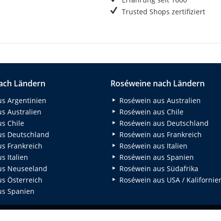
Trusted Shops zertifiziert
ach Ländern
Roséweine nach Ländern
s Argentinien
Roséwein aus Australien
s Australien
Roséwein aus Chile
s Chile
Roséwein aus Deutschland
s Deutschland
Roséwein aus Frankreich
s Frankreich
Roséwein aus Italien
 Italien
Roséwein aus Spanien
us Neuseeland
Roséwein aus Südafrika
s Österreich
Roséwein aus USA / Kalifornie
s Spanien