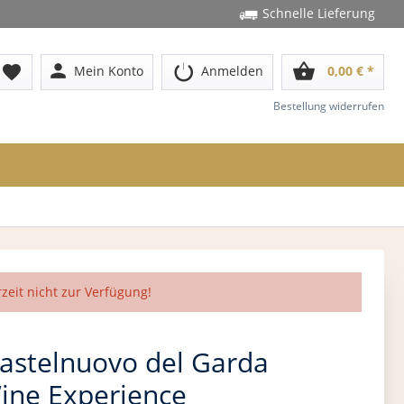
Schnelle Lieferung
person
shopping_basket
favorite
Mein Konto
Anmelden
0,00 € *
Bestellung widerrufen
rzeit nicht zur Verfügung!
astelnuovo del Garda
ine Experience