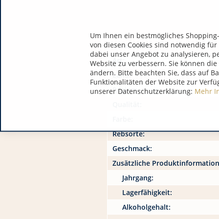
Um Ihnen ein bestmögliches Shopping-E
von diesen Cookies sind notwendig für
Verschluss:
dabei unser Angebot zu analysieren, p
Art:
Website zu verbessern. Sie können die 
ändern. Bitte beachten Sie, dass auf B
Land:
Funktionalitäten der Website zur Verfü
Region:
unserer Datenschutzerklärung:
Mehr I
Qualität:
Farbe:
Rebsorte:
Geschmack:
Zusätzliche Produktinformatio
Jahrgang:
Lagerfähigkeit:
Alkoholgehalt: