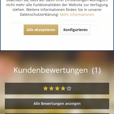
Restzucker:
0,00
nicht mehr alle Funktionalitäten der Website zur Verfügung
Säuregehalt:
0,00
stehen. Weitere Informationen finden Sie in unserer
Datenschutzerklärung:
Mehr Informationen
DistilleriaBerta
IT 14046 Mombaruzzo
Hersteller / Importeur:
www.distillerieberta.it
Alle akzeptieren
Konfigurieren
Kundenbewertungen (1)
Alle Bewertungen anzeigen