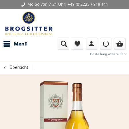
Mo-So von 7-21 Uhr:
+49 (0)2225 / 918 111
person
shopping_basket
Menü
favorite
Bestellung widerrufen
Übersicht