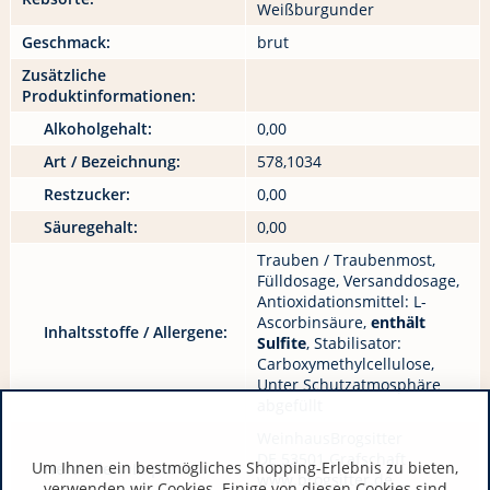
Weißburgunder
Geschmack:
brut
Zusätzliche
Produktinformationen:
Alkoholgehalt:
0,00
Art / Bezeichnung:
578,1034
Restzucker:
0,00
Säuregehalt:
0,00
Trauben / Traubenmost,
Fülldosage, Versanddosage,
Antioxidationsmittel: L-
Ascorbinsäure,
enthält
Inhaltsstoffe / Allergene:
Sulfite
, Stabilisator:
Carboxymethylcellulose,
Unter Schutzatmosphäre
abgefüllt
WeinhausBrogsitter
DE 53501 Grafschaft
Um Ihnen ein bestmögliches Shopping-Erlebnis zu bieten,
Hersteller / Importeur:
www.brogsitter.de
verwenden wir Cookies. Einige von diesen Cookies sind