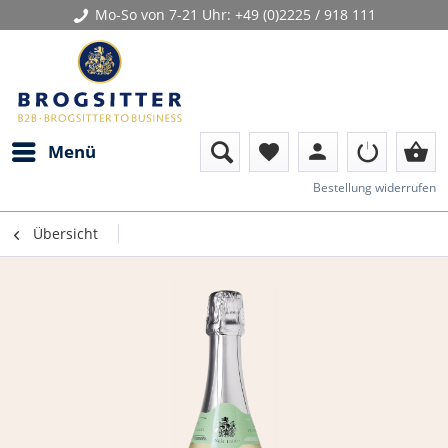
Mo-So von 7-21 Uhr:
+49 (0)2225 / 918 111
person
shopping_basket
Menü
favorite
Bestellung widerrufen
Übersicht