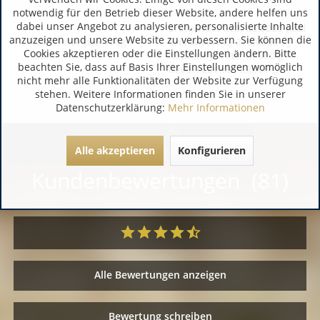
notwendig für den Betrieb dieser Website, andere helfen uns
dabei unser Angebot zu analysieren, personalisierte Inhalte
Brennwert kcal 66,6000 kcal
anzuzeigen und unsere Website zu verbessern. Sie können die
Nährwerte pro 100g /
Brennwert kJ 279,0000 kJ
Cookies akzeptieren oder die Einstellungen ändern. Bitte
100ml:
Kohlenhydrate 1,8000 g
beachten Sie, dass auf Basis Ihrer Einstellungen womöglich
davon Zucker 1,2000 g
nicht mehr alle Funktionalitäten der Website zur Verfügung
stehen. Weitere Informationen finden Sie in unserer
Datenschutzerklärung:
Mehr Informationen
Alle akzeptieren
Konfigurieren
Kundenbewertungen (81)
Alle Bewertungen anzeigen
Bewertung schreiben