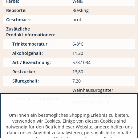
Farbe:
Weiß
Rebsorte:
Riesling
Geschmack:
brut
Zusätzliche
Produktinformationen:
Trinktemperatur:
6-8°C
Alkoholgehalt:
11,20
Art / Bezeichnung:
578,1034
Restzucker:
13,80
Säuregehalt:
7,20
WeinhausBrogsitter
DE 53501 Grafschaft
Hersteller / Importeur:
www.brogsitter.de
Um Ihnen ein bestmögliches Shopping-Erlebnis zu bieten,
Brennwert kcal 66,6000 kcal
verwenden wir Cookies. Einige von diesen Cookies sind
Nährwerte pro 100g /
Brennwert kJ 279,0000 kJ
notwendig für den Betrieb dieser Website, andere helfen uns
100ml:
Kohlenhydrate 1,9000 g
dabei unser Angebot zu analysieren, personalisierte Inhalte
davon Zucker 1,3000 g