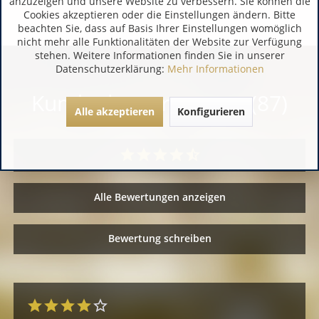
anzuzeigen und unsere Website zu verbessern. Sie können die
Cookies akzeptieren oder die Einstellungen ändern. Bitte
beachten Sie, dass auf Basis Ihrer Einstellungen womöglich
nicht mehr alle Funktionalitäten der Website zur Verfügung
stehen. Weitere Informationen finden Sie in unserer
Datenschutzerklärung:
Mehr Informationen
Kundenbewertungen (87)
Alle akzeptieren
Konfigurieren
Alle Bewertungen anzeigen
Bewertung schreiben