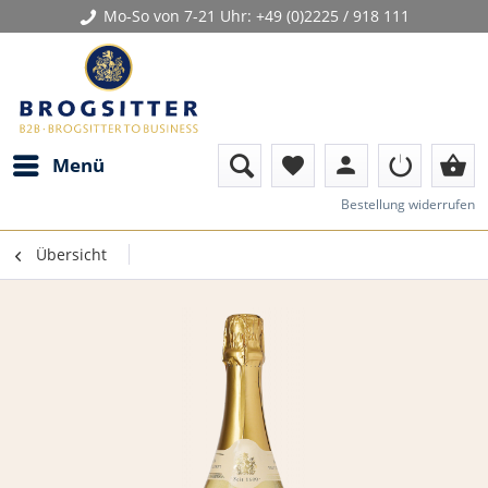
Mo-So von 7-21 Uhr:
+49 (0)2225 / 918 111
person
shopping_basket
Menü
favorite
Bestellung widerrufen
Übersicht