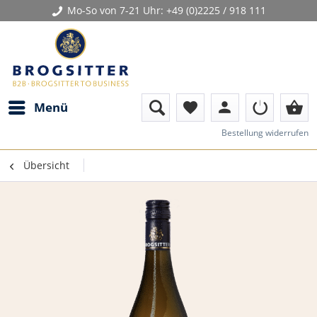
Mo-So von 7-21 Uhr:
+49 (0)2225 / 918 111
person
shopping_basket
Menü
favorite
Bestellung widerrufen
Übersicht