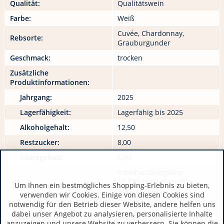
Qualität:
Qualitätswein
Farbe:
Weiß
Cuvée, Chardonnay,
Rebsorte:
Grauburgunder
Geschmack:
trocken
Zusätzliche
Produktinformationen:
Jahrgang:
2025
Lagerfähigkeit:
Lagerfähig bis 2025
Alkoholgehalt:
12,50
Restzucker:
8,00
Säuregehalt:
6,00
WeinhausBrogsitter
DE 53501 Grafschaft
Um Ihnen ein bestmögliches Shopping-Erlebnis zu bieten,
Hersteller / Importeur:
www.brogsitter.de
verwenden wir Cookies. Einige von diesen Cookies sind
notwendig für den Betrieb dieser Website, andere helfen uns
dabei unser Angebot zu analysieren, personalisierte Inhalte
Qualität:
Qualitätswein
anzuzeigen und unsere Website zu verbessern. Sie können die