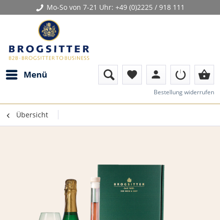
Mo-So von 7-21 Uhr:
+49 (0)2225 / 918 111
person
shopping_basket
Menü
favorite
Bestellung widerrufen
Übersicht