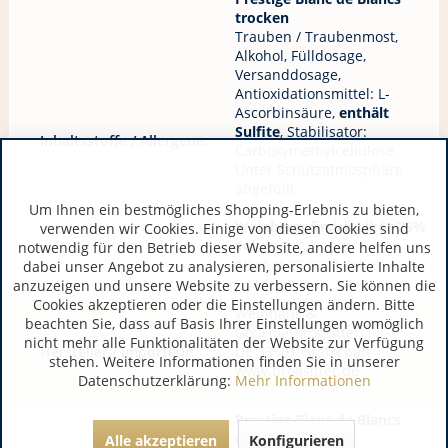
trocken
Trauben / Traubenmost,
Alkohol, Fülldosage,
Versanddosage,
Antioxidationsmittel: L-
Ascorbinsäure,
enthält
Sulfite
, Stabilisator:
Inhaltsstoffe / Allergene:
Carboxymethylcellulose,
Unter Schutzatmosphäre
abgefüllt
Um Ihnen ein bestmögliches Shopping-Erlebnis zu bieten,
Weinbergpfirsich Likör 25%
verwenden wir Cookies. Einige von diesen Cookies sind
vol.
notwendig für den Betrieb dieser Website, andere helfen uns
Alkohol 25,0000 Vol.%
dabei unser Angebot zu analysieren, personalisierte Inhalte
anzuzeigen und unsere Website zu verbessern. Sie können die
Cookies akzeptieren oder die Einstellungen ändern. Bitte
Weinhaus &
beachten Sie, dass auf Basis Ihrer Einstellungen womöglich
GourmetBrogsitter
nicht mehr alle Funktionalitäten der Website zur Verfügung
Hersteller / Importeur:
DE 53501 Grafschaft
stehen. Weitere Informationen finden Sie in unserer
www.brogsitter.de
Datenschutzerklärung:
Mehr Informationen
Prestige Blanc de Blancs
trocken
Alle akzeptieren
Konfigurieren