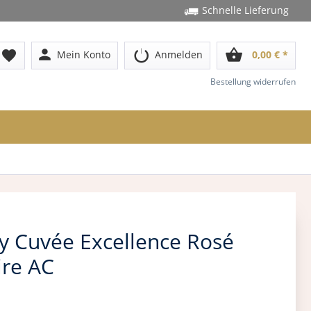
Schnelle Lieferung
person
shopping_basket
favorite
Mein Konto
Anmelden
0,00 € *
Bestellung widerrufen
y Cuvée Excellence Rosé
ire AC