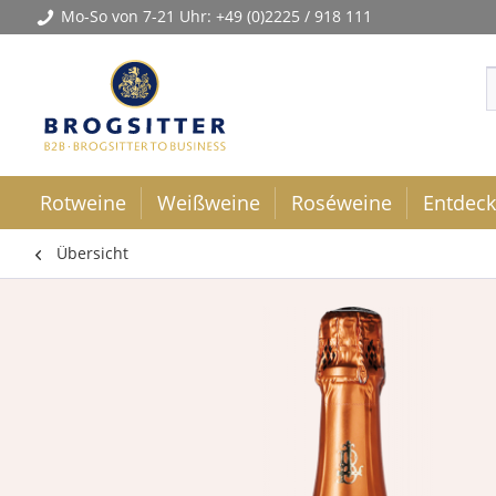
Mo-So von 7-21 Uhr:
+49 (0)2225 / 918 111
Rotweine
Weißweine
Roséweine
Entdec
Übersicht