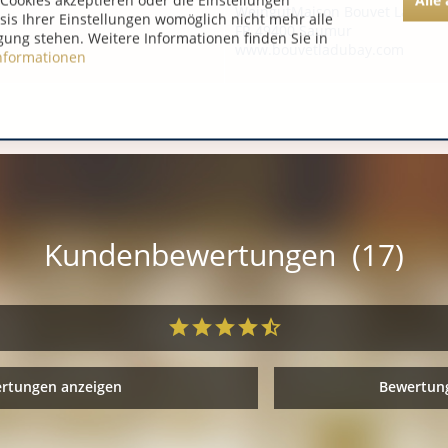
Cookies akzeptieren oder die Einstellungen
WeingutMaison Bouvet Laduba
asis Ihrer Einstellungen womöglich nicht mehr alle
FR 49400 Saumur
gung stehen. Weitere Informationen finden Sie in
www.bouvetladubay.com
nformationen
Kundenbewertungen (17)
ertungen anzeigen
Bewertung