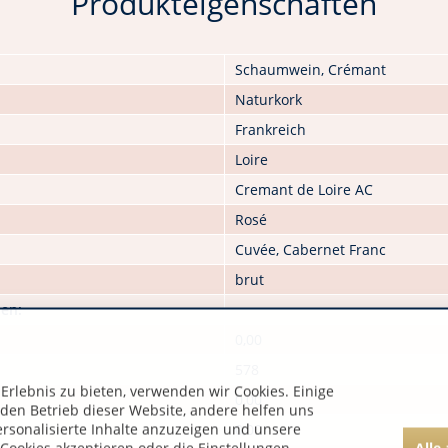
Produkteigenschaften
Schaumwein, Crémant
Naturkork
Frankreich
Loire
Cremant de Loire AC
Rosé
Cuvée, Cabernet Franc
brut
nen:
0,00
578
rlebnis zu bieten, verwenden wir Cookies. Einige
0,00
 den Betrieb dieser Website, andere helfen uns
ersonalisierte Inhalte anzuzeigen und unsere
0,00
Alle