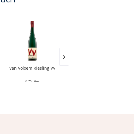
Van Volxem Riesling VV
Franz Keller – Schwarzer
Adler Jedentag...
0.75 Liter
0.75 Liter