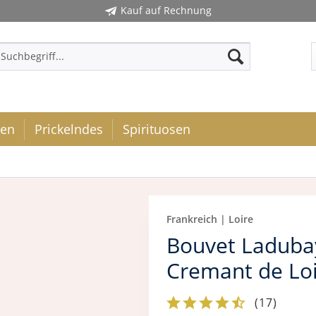
Kauf auf Rechnung
ken
Prickelndes
Spirituosen
Frankreich | Loire
Bouvet Laduba
Cremant de Lo
(
17
)