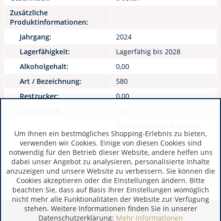
Zusätzliche
Produktinformationen:
Jahrgang:
2024
Lagerfähigkeit:
Lagerfähig bis 2028
Alkoholgehalt:
0,00
Art / Bezeichnung:
580
Restzucker:
0,00
Säuregehalt:
0,00
WeingutMaison Bouchard
Um Ihnen ein bestmögliches Shopping-Erlebnis zu bieten,
Aîné & Fils
verwenden wir Cookies. Einige von diesen Cookies sind
Hersteller / Importeur:
FR 21200 Beaune
notwendig für den Betrieb dieser Website, andere helfen uns
www.bouchard-aine.fr
dabei unser Angebot zu analysieren, personalisierte Inhalte
anzuzeigen und unsere Website zu verbessern. Sie können die
Cookies akzeptieren oder die Einstellungen ändern. Bitte
beachten Sie, dass auf Basis Ihrer Einstellungen womöglich
nicht mehr alle Funktionalitäten der Website zur Verfügung
stehen. Weitere Informationen finden Sie in unserer
Datenschutzerklärung:
Mehr Informationen