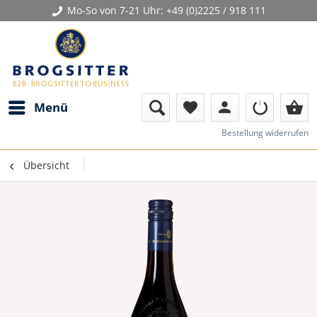
Mo-So von 7-21 Uhr:
+49 (0)2225 / 918 111
person
shopping_basket
Menü
favorite
Bestellung widerrufen
Übersicht