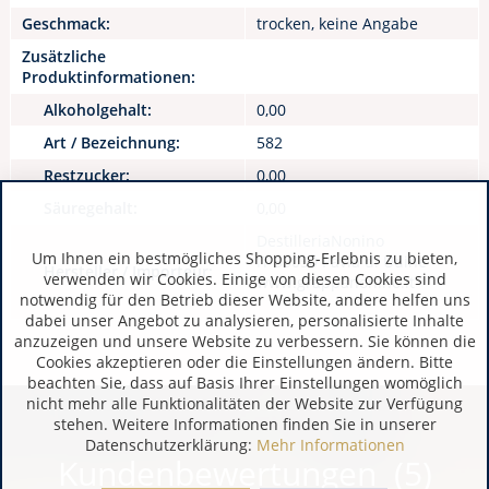
Geschmack:
trocken, keine Angabe
Zusätzliche
Produktinformationen:
Alkoholgehalt:
0,00
Art / Bezeichnung:
582
Restzucker:
0,00
Säuregehalt:
0,00
DestilleriaNonino
Um Ihnen ein bestmögliches Shopping-Erlebnis zu bieten,
IT 33050 Pavia di Udine
Hersteller / Importeur:
verwenden wir Cookies. Einige von diesen Cookies sind
www.grappanonino.it
notwendig für den Betrieb dieser Website, andere helfen uns
dabei unser Angebot zu analysieren, personalisierte Inhalte
anzuzeigen und unsere Website zu verbessern. Sie können die
Cookies akzeptieren oder die Einstellungen ändern. Bitte
beachten Sie, dass auf Basis Ihrer Einstellungen womöglich
nicht mehr alle Funktionalitäten der Website zur Verfügung
stehen. Weitere Informationen finden Sie in unserer
Datenschutzerklärung:
Mehr Informationen
Kundenbewertungen (5)