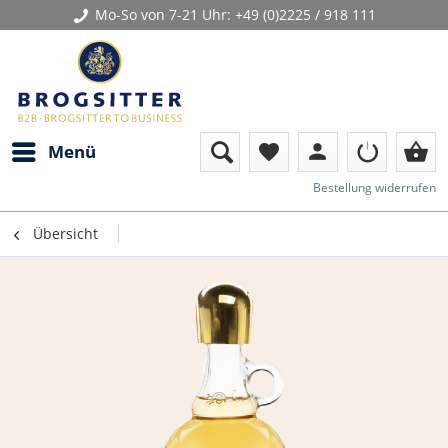
Mo-So von 7-21 Uhr:
+49 (0)2225 / 918 111
person
shopping_basket
Menü
favorite
Bestellung widerrufen
Übersicht