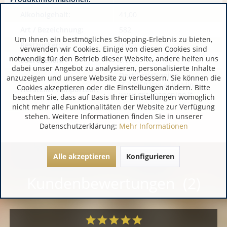
Alkoholgehalt:
41,00
Art / Bezeichnung:
582
Um Ihnen ein bestmögliches Shopping-Erlebnis zu bieten,
Restzucker:
0,00
verwenden wir Cookies. Einige von diesen Cookies sind
notwendig für den Betrieb dieser Website, andere helfen uns
Säuregehalt:
0,00
dabei unser Angebot zu analysieren, personalisierte Inhalte
DestilleriaNonino
anzuzeigen und unsere Website zu verbessern. Sie können die
IT 33050 Pavia di Udine
Cookies akzeptieren oder die Einstellungen ändern. Bitte
Hersteller / Importeur:
www.grappanonino.it
beachten Sie, dass auf Basis Ihrer Einstellungen womöglich
nicht mehr alle Funktionalitäten der Website zur Verfügung
stehen. Weitere Informationen finden Sie in unserer
Datenschutzerklärung:
Mehr Informationen
Alle akzeptieren
Konfigurieren
Kundenbewertungen (2)