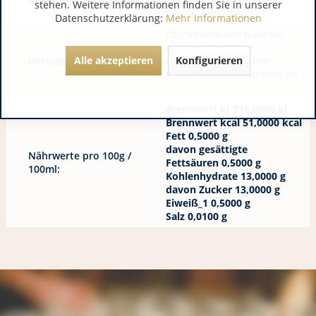
stehen. Weitere Informationen finden Sie in unserer
mindestens 70%
Datenschutzerklärung:
Mehr Informationen
ObstkeltereiVan Nahmen
GmbH & Co. KG
Alle akzeptieren
Konfigurieren
Hersteller / Importeur:
DE 46499 Hamminkeln
https://www.vannahmen.de
Brennwert kJ 216,0000 kJ
Brennwert kcal 51,0000 kcal
Fett 0,5000 g
davon gesättigte
Nährwerte pro 100g /
Fettsäuren 0,5000 g
100ml:
Kohlenhydrate 13,0000 g
davon Zucker 13,0000 g
Eiweiß_1 0,5000 g
Salz 0,0100 g