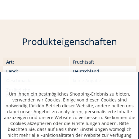
Produkteigenschaften
Art:
Fruchtsaft
Land:
Deutschland
Geschmack:
keine Angabe
Zusätzliche
Um Ihnen ein bestmögliches Shopping-Erlebnis zu bieten,
Produktinformationen:
verwenden wir Cookies. Einige von diesen Cookies sind
Alkoholgehalt:
0,00
notwendig für den Betrieb dieser Website, andere helfen uns
dabei unser Angebot zu analysieren, personalisierte Inhalte
Restzucker:
0,00
anzuzeigen und unsere Website zu verbessern. Sie können die
Cookies akzeptieren oder die Einstellungen ändern. Bitte
Säuregehalt:
0,00
beachten Sie, dass auf Basis Ihrer Einstellungen womöglich
Rhabarbersaft, Wasser,
nicht mehr alle Funktionalitäten der Website zur Verfügung
Inhaltsstoffe / Allergene:
Zucker, Fruchtgehalt