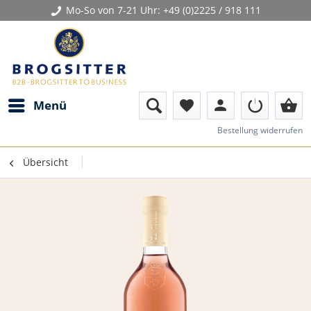
Mo-So von 7-21 Uhr:
+49 (0)2225 / 918 111
person
shopping_basket
Menü
favorite
Bestellung widerrufen
Übersicht