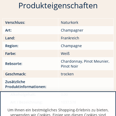
Produkteigenschaften
Verschluss:
Naturkork
Art:
Champagner
Land:
Frankreich
Region:
Champagne
Farbe:
Weiß
Chardonnay, Pinot Meunier,
Rebsorte:
Pinot Noir
Geschmack:
trocken
Zusätzliche
Produktinformationen:
Alkoholgehalt:
0,00
Art / Bezeichnung:
1037,578
Um Ihnen ein bestmögliches Shopping-Erlebnis zu bieten,
Restzucker:
0,00
verwenden wir Cookies. Einige von diesen Cookies sind