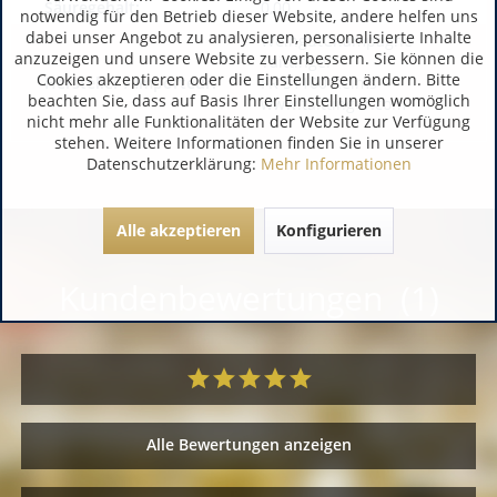
Säuregehalt:
0,00
notwendig für den Betrieb dieser Website, andere helfen uns
dabei unser Angebot zu analysieren, personalisierte Inhalte
WeingutChampagne
anzuzeigen und unsere Website zu verbessern. Sie können die
Taittinger
Cookies akzeptieren oder die Einstellungen ändern. Bitte
Hersteller / Importeur:
FR 51100 Reims
beachten Sie, dass auf Basis Ihrer Einstellungen womöglich
www.taittinger.com
nicht mehr alle Funktionalitäten der Website zur Verfügung
stehen. Weitere Informationen finden Sie in unserer
Datenschutzerklärung:
Mehr Informationen
Alle akzeptieren
Konfigurieren
Kundenbewertungen (1)
Alle Bewertungen anzeigen