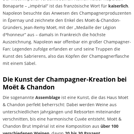
Bonaparte – „impérial“ ist das französische Wort für
kaiserlich
.
Napoleon besuchte das Anwesen des Champagnerproduzenten
in Épernay und zeichnete den Enkel des Moët-&-Chandon-
Gründers, Jean-Remy Moët, mit der „Medaille der Légion
dʾhonneur“ aus – damals in Frankreich die höchste
Auszeichnung. Napoleon war offenbar ein großer Champagner-
Fan: Legenden zufolge erfanden er und seine Truppen die
Kunst des Sabrierens, also das Köpfen der Champagnerflasche
mit einem Säbel.
Die Kunst der Champagner-Kreation bei
Moët & Chandon
Die sogenannte
Assemblage
ist eine Kunst, die das Haus Moët
& Chandon perfekt beherrscht: Dabei werden Weine aus
unterschiedlichen Jahrgängen und Rebsorten miteinander
verschnitten, bis eine harmonische Cuvée entsteht. Moët &
Chandon Brut Impérial ist eine Komposition aus
über 100
verschiedenen Weinen
, davon
20 bis 30 Prozent