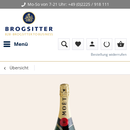
Mo-So von 7-21 Uhr:
+49 (0)2225 / 918 111
person
shopping_basket
Menü
favorite
Bestellung widerrufen
Übersicht