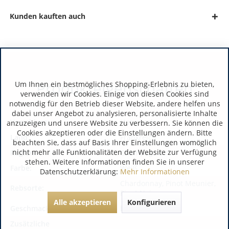
Kunden kauften auch
Produkteigenschaften
Um Ihnen ein bestmögliches Shopping-Erlebnis zu bieten,
verwenden wir Cookies. Einige von diesen Cookies sind
notwendig für den Betrieb dieser Website, andere helfen uns
dabei unser Angebot zu analysieren, personalisierte Inhalte
Verschluss:
Naturkork
anzuzeigen und unsere Website zu verbessern. Sie können die
Cookies akzeptieren oder die Einstellungen ändern. Bitte
Land:
Frankreich
beachten Sie, dass auf Basis Ihrer Einstellungen womöglich
nicht mehr alle Funktionalitäten der Website zur Verfügung
Region:
Champagne
stehen. Weitere Informationen finden Sie in unserer
Farbe:
Weiß
Datenschutzerklärung:
Mehr Informationen
Chardonnay, Pinot Meunier,
Rebsorte:
Pinot Noir
Alle akzeptieren
Konfigurieren
Geschmack:
brut
Zusätzliche