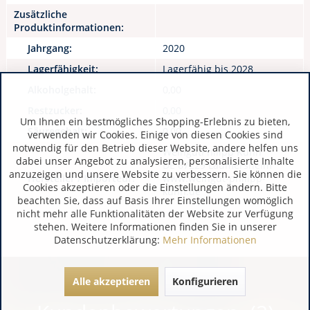
Zusätzliche
Produktinformationen:
Jahrgang:
2020
Lagerfähigkeit:
Lagerfähig bis 2028
Alkoholgehalt:
0,00
Restzucker:
0,00
Um Ihnen ein bestmögliches Shopping-Erlebnis zu bieten,
Säuregehalt:
0,00
verwenden wir Cookies. Einige von diesen Cookies sind
notwendig für den Betrieb dieser Website, andere helfen uns
WeingutPhilipp Kuhn
dabei unser Angebot zu analysieren, personalisierte Inhalte
DE 67229 Laumersheim
anzuzeigen und unsere Website zu verbessern. Sie können die
Hersteller / Importeur:
www.weingut-philipp-
Cookies akzeptieren oder die Einstellungen ändern. Bitte
kuhn.de
beachten Sie, dass auf Basis Ihrer Einstellungen womöglich
nicht mehr alle Funktionalitäten der Website zur Verfügung
stehen. Weitere Informationen finden Sie in unserer
Datenschutzerklärung:
Mehr Informationen
Alle akzeptieren
Konfigurieren