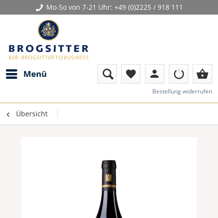
Mo-So von 7-21 Uhr:
+49 (0)2225 / 918 111
person
shopping_basket
Menü
favorite
Bestellung widerrufen
Übersicht