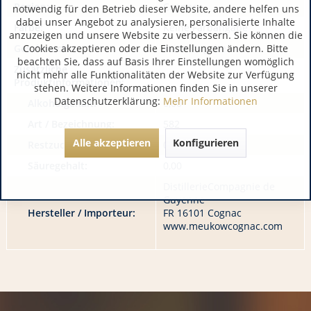
Region:
Cognac
notwendig für den Betrieb dieser Website, andere helfen uns
dabei unser Angebot zu analysieren, personalisierte Inhalte
Farbe:
Keine Farbangabe
anzuzeigen und unsere Website zu verbessern. Sie können die
Cookies akzeptieren oder die Einstellungen ändern. Bitte
Geschmack:
keine Angabe
beachten Sie, dass auf Basis Ihrer Einstellungen womöglich
Zusätzliche
nicht mehr alle Funktionalitäten der Website zur Verfügung
Produktinformationen:
stehen. Weitere Informationen finden Sie in unserer
Datenschutzerklärung:
Mehr Informationen
Alkoholgehalt:
0,00
Art / Bezeichnung:
582
Alle akzeptieren
Konfigurieren
Restzucker:
0,00
Säuregehalt:
0,00
DistillerieCompagnie de
Guyenne
Hersteller / Importeur:
FR 16101 Cognac
www.meukowcognac.com