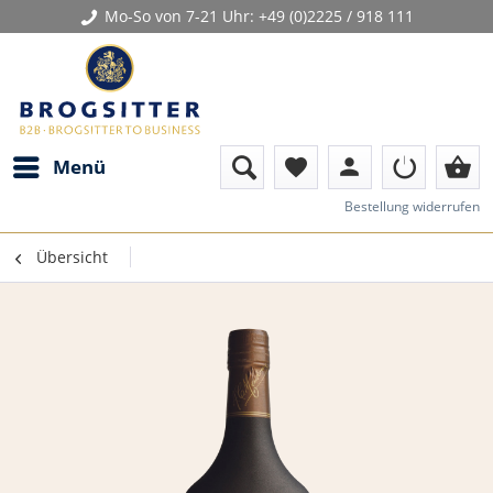
Mo-So von 7-21 Uhr:
+49 (0)2225 / 918 111
person
shopping_basket
Menü
favorite
Bestellung widerrufen
Übersicht