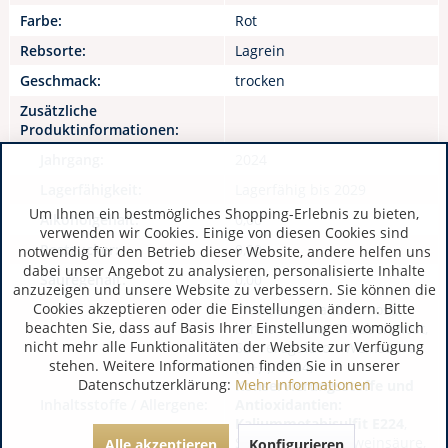
Farbe:
Rot
Rebsorte:
Lagrein
Geschmack:
trocken
Zusätzliche
Produktinformationen:
Jahrgang:
2024
Lagerfähigkeit:
Lagerfähig bis 2029
Um Ihnen ein bestmögliches Shopping-Erlebnis zu bieten,
Alkoholgehalt:
0,00
verwenden wir Cookies. Einige von diesen Cookies sind
Restzucker:
0,00
notwendig für den Betrieb dieser Website, andere helfen uns
dabei unser Angebot zu analysieren, personalisierte Inhalte
Säuregehalt:
0,00
anzuzeigen und unsere Website zu verbessern. Sie können die
Cookies akzeptieren oder die Einstellungen ändern. Bitte
Trauben / Traubenmost,
beachten Sie, dass auf Basis Ihrer Einstellungen womöglich
konzentrierter Traubenmost,
nicht mehr alle Funktionalitäten der Website zur Verfügung
Säureregulator: Weinsäure
stehen. Weitere Informationen finden Sie in unserer
(L(+)-), E334,
Datenschutzerklärung:
Mehr Informationen
Konservierungsstoffe und
Inhaltsstoffe / Allergene:
Antioxidantien:
Kaliummetabisulfit E224
,
Stabilisator: Metaweinsäure,
Alle akzeptieren
Konfigurieren