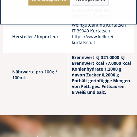
E353, Unter
Schutzatmosphäre
abgefüllt: Stickstoff,
WeingutCantina Kurtatsch
IT 39040 Kurtatsch
Hersteller / Importeur:
https://www.kellerei-
kurtatsch.it
Brennwert kJ 321,0000 kJ
Brennwert kcal 77,0000 kcal
Kohlenhydrate 1,2000 g
Nährwerte pro 100g /
davon Zucker 0,2000 g
100ml:
Enthält gerinfügige Mengen
von Fett, ges. Fettsäuren,
Eiweiß und Salz.