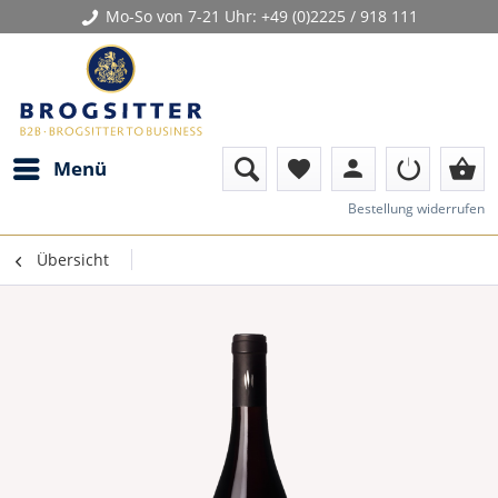
Mo-So von 7-21 Uhr:
+49 (0)2225 / 918 111
person
shopping_basket
Menü
favorite
Bestellung widerrufen
Übersicht