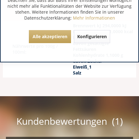
beachten Sie, dass auf Basis Ihrer Einstellungen womöglich
Hersteller / Importeur:
IT 37020 Dolcè
nicht mehr alle Funktionalitäten der Website zur Verfügung
www.albinoarmani.com
stehen. Weitere Informationen finden Sie in unserer
Datenschutzerklärung:
Mehr Informationen
Brennwert kJ 294,0000 kJ
Brennwert kcal 71,0000 kcal
Alle akzeptieren
Konfigurieren
Fett
davon gesättigte
Nährwerte pro 100g /
Fettsäuren
100ml:
Kohlenhydrate 1,1000 g
davon Zucker
Eiweiß_1
Salz
Kundenbewertungen (1)