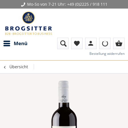
Mo-So von 7-21 Uhr:
+49 (0)2225 / 918 111
person
shopping_basket
Menü
favorite
Bestellung widerrufen
Übersicht