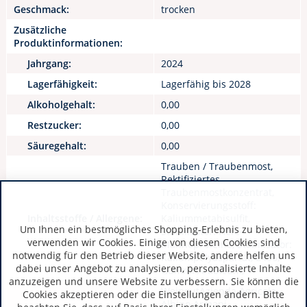
Geschmack:
trocken
Zusätzliche
Produktinformationen:
Jahrgang:
2024
Lagerfähigkeit:
Lagerfähig bis 2028
Alkoholgehalt:
0,00
Restzucker:
0,00
Säuregehalt:
0,00
Trauben / Traubenmost,
Rektifiziertes
Traubenmostkonzentrat,
Konservierungsstoff:
Inhaltsstoffe / Allergene:
Kaliummetabisulfit,
Um Ihnen ein bestmögliches Shopping-Erlebnis zu bieten,
Stabilisator: Hefe-
verwenden wir Cookies. Einige von diesen Cookies sind
Mannoproteine, Stabilisator:
notwendig für den Betrieb dieser Website, andere helfen uns
Kaliumpolyaspartat, E456,
dabei unser Angebot zu analysieren, personalisierte Inhalte
Gummi Arabicum,
anzuzeigen und unsere Website zu verbessern. Sie können die
WeingutAzienda Agricola
Cookies akzeptieren oder die Einstellungen ändern. Bitte
Albino Armani