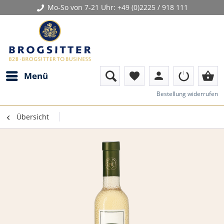
Mo-So von 7-21 Uhr:
+49 (0)2225 / 918 111
person
shopping_basket
Menü
favorite
Bestellung widerrufen
Übersicht