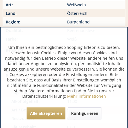
Art:
Weißwein
Land:
Österreich
Region:
Burgenland
Qualität:
Beerenauslese
Farbe:
Weiß
Um Ihnen ein bestmögliches Shopping-Erlebnis zu bieten,
Cuvée, Chardonnay,
Rebsorte:
verwenden wir Cookies. Einige von diesen Cookies sind
Welschriesling
notwendig für den Betrieb dieser Website, andere helfen uns
Geschmack:
edelsuess, edelsüß
dabei unser Angebot zu analysieren, personalisierte Inhalte
anzuzeigen und unsere Website zu verbessern. Sie können die
Zusätzliche
Cookies akzeptieren oder die Einstellungen ändern. Bitte
Produktinformationen:
beachten Sie, dass auf Basis Ihrer Einstellungen womöglich
Jahrgang:
2021
nicht mehr alle Funktionalitäten der Website zur Verfügung
stehen. Weitere Informationen finden Sie in unserer
Lagerfähigkeit:
Lagerfähig bis 2029
Datenschutzerklärung:
Mehr Informationen
Alkoholgehalt:
11,00
Art / Bezeichnung:
579
Alle akzeptieren
Konfigurieren
Restzucker:
0,00
Säuregehalt:
0,00