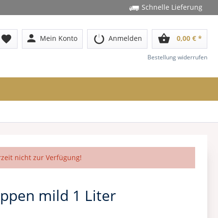
Schnelle Lieferung
person
shopping_basket
favorite
Mein Konto
Anmelden
0,00 € *
Bestellung widerrufen
rzeit nicht zur Verfügung!
ppen mild 1 Liter