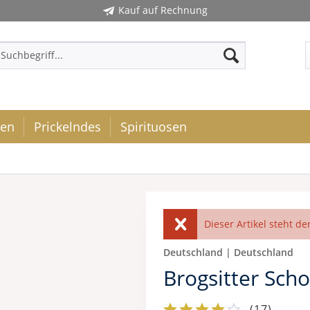
Kauf auf Rechnung
ken
Prickelndes
Spirituosen
Dieser Artikel steht de
Deutschland | Deutschland
Brogsitter Scho
(
17
)