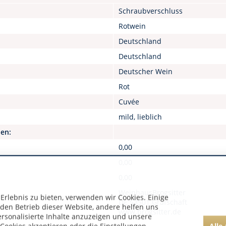
Schraubverschluss
Rotwein
Deutschland
Deutschland
Deutscher Wein
Rot
Cuvée
mild, lieblich
nen:
0,00
0,00
0,00
WeinhausBrogsitter
rlebnis zu bieten, verwenden wir Cookies. Einige
DE 53501 Grafschaft
 den Betrieb dieser Website, andere helfen uns
www.brogsitter.de
ersonalisierte Inhalte anzuzeigen und unsere
Alle