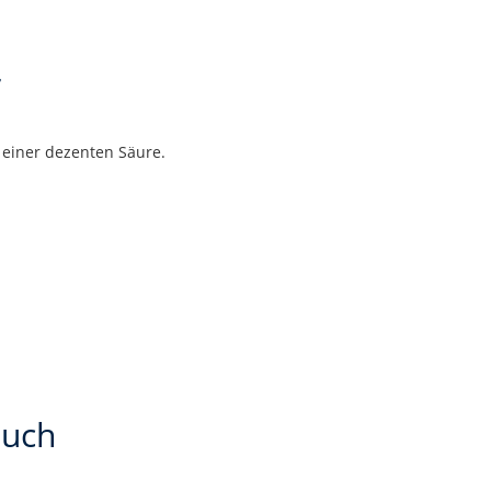
r
 einer dezenten Säure.
auch