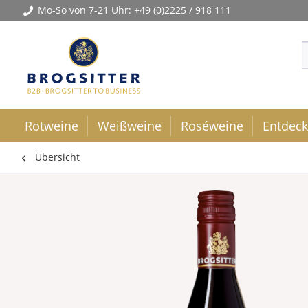
Mo-So von 7-21 Uhr:
+49 (0)2225 / 918 111
Rotweine
Weißweine
Roséweine
Entdec
Übersicht