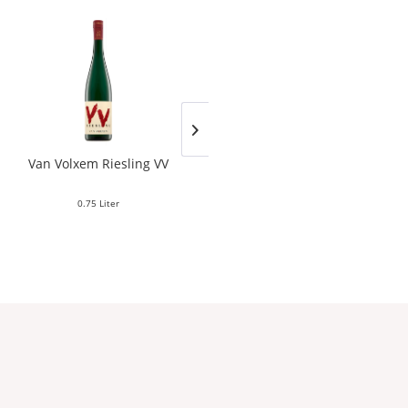
Van Volxem Riesling VV
Franz Keller – Schwarzer
Adler Jedentag...
0.75 Liter
0.75 Liter