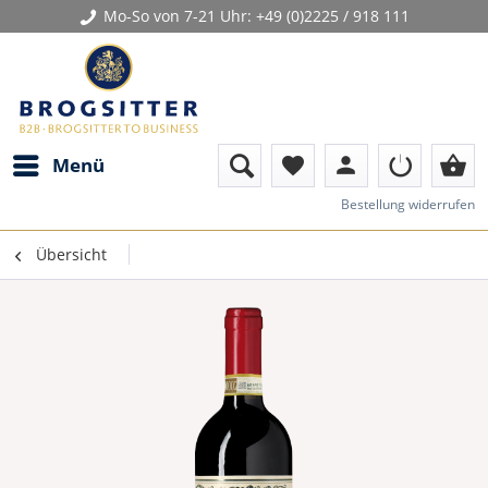
Mo-So von 7-21 Uhr:
+49 (0)2225 / 918 111
person
shopping_basket
Menü
favorite
Bestellung widerrufen
Übersicht