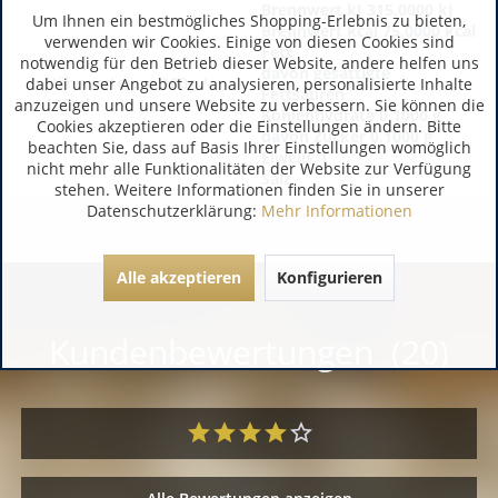
Brennwert kJ 315,0000 kJ
Um Ihnen ein bestmögliches Shopping-Erlebnis zu bieten,
Brennwert kcal 75,0000 kcal
verwenden wir Cookies. Einige von diesen Cookies sind
Fett
notwendig für den Betrieb dieser Website, andere helfen uns
davon gesättigte
Nährwerte pro 100g /
dabei unser Angebot zu analysieren, personalisierte Inhalte
Fettsäuren
100ml:
anzuzeigen und unsere Website zu verbessern. Sie können die
Kohlenhydrate 0,1000 g
Cookies akzeptieren oder die Einstellungen ändern. Bitte
davon Zucker 0,1000 g
beachten Sie, dass auf Basis Ihrer Einstellungen womöglich
Eiweiß_1
nicht mehr alle Funktionalitäten der Website zur Verfügung
Salz
stehen. Weitere Informationen finden Sie in unserer
Datenschutzerklärung:
Mehr Informationen
Alle akzeptieren
Konfigurieren
Kundenbewertungen (20)