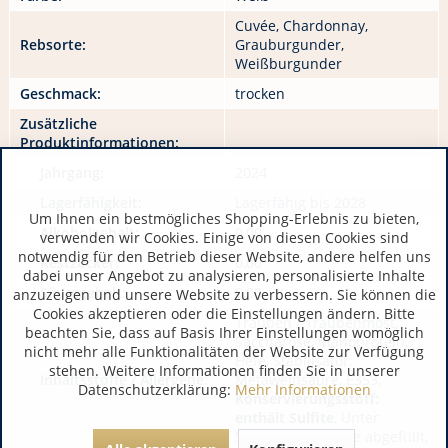
Cuvée, Chardonnay,
Rebsorte:
Grauburgunder,
Weißburgunder
Geschmack:
trocken
Zusätzliche
Produktinformationen:
Jahrgang:
2024
Lagerfähigkeit:
Lagerfähig bis 2028
Um Ihnen ein bestmögliches Shopping-Erlebnis zu bieten,
Alkoholgehalt:
0,00
verwenden wir Cookies. Einige von diesen Cookies sind
notwendig für den Betrieb dieser Website, andere helfen uns
Restzucker:
0,00
dabei unser Angebot zu analysieren, personalisierte Inhalte
Säuregehalt:
0,00
anzuzeigen und unsere Website zu verbessern. Sie können die
Cookies akzeptieren oder die Einstellungen ändern. Bitte
Trauben / Traubenmost,
beachten Sie, dass auf Basis Ihrer Einstellungen womöglich
Saccharose, Manoprotein,
nicht mehr alle Funktionalitäten der Website zur Verfügung
Hefe, Stabilisator:
stehen. Weitere Informationen finden Sie in unserer
Inhaltsstoffe / Allergene:
Metaweinsäure, E353,
Datenschutzerklärung:
Mehr Informationen
Konservierungsstoff:
enthält Sulfite
, Unter
Schutzatmosphäre abgefüllt,