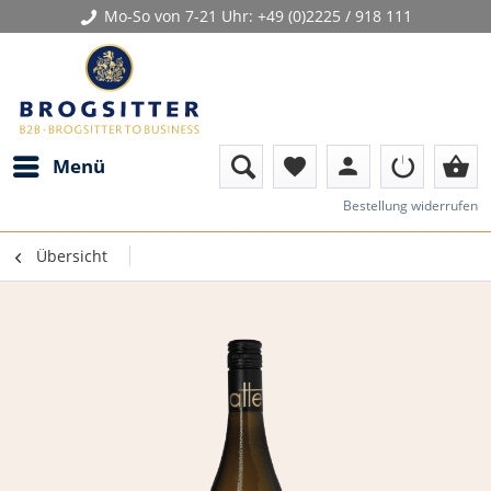
Mo-So von 7-21 Uhr:
+49 (0)2225 / 918 111
person
shopping_basket
Menü
favorite
Bestellung widerrufen
Übersicht