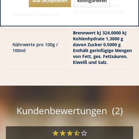
Alle akzeptieren
Konfigurieren
WeingutKlaus Hattemer
DE 55435 Gau-Algesheim
Hersteller / Importeur:
Brennwert kJ 324,0000 kJ
Kohlenhydrate 1,3000 g
Nährwerte pro 100g /
davon Zucker 0,5000 g
100ml:
Enthält gerinfügige Mengen
von Fett, ges. Fettsäuren,
Eiweiß und Salz.
Kundenbewertungen (2)