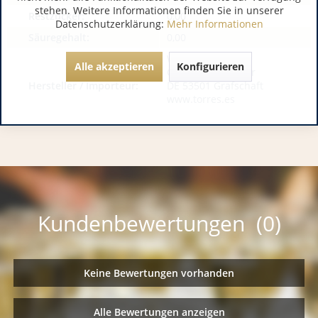
stehen. Weitere Informationen finden Sie in unserer
Restzucker:
0,00
Datenschutzerklärung:
Mehr Informationen
Säuregehalt:
0,00
Weinhaus &
Alle akzeptieren
Konfigurieren
GourmetBrogsitter
Hersteller / Importeur:
DE 53501 Grafschaft
www.torres.es
Kundenbewertungen (0)
Keine Bewertungen vorhanden
Alle Bewertungen anzeigen