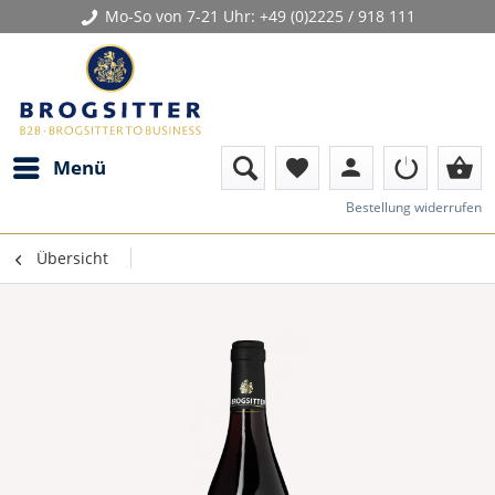
Mo-So von 7-21 Uhr:
+49 (0)2225 / 918 111
person
shopping_basket
Menü
favorite
Bestellung widerrufen
Übersicht