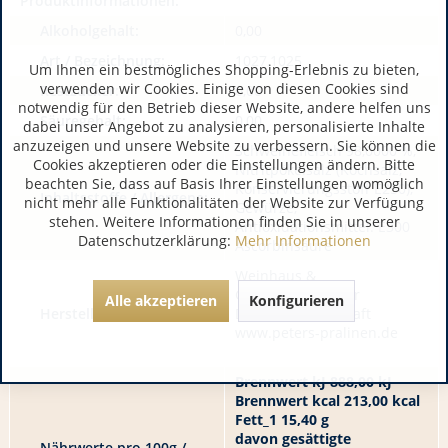
Produktinformationen:
Alkoholgehalt:
0,00
Art / Bezeichnung:
1027,1025
Um Ihnen ein bestmögliches Shopping-Erlebnis zu bieten,
verwenden wir Cookies. Einige von diesen Cookies sind
Restzucker:
0,00
notwendig für den Betrieb dieser Website, andere helfen uns
Säuregehalt:
0,00
dabei unser Angebot zu analysieren, personalisierte Inhalte
anzuzeigen und unsere Website zu verbessern. Sie können die
Schweinefleisch 98,0000 %,
Cookies akzeptieren oder die Einstellungen ändern. Bitte
Nitritpökelsalz (Kochsalz,
beachten Sie, dass auf Basis Ihrer Einstellungen womöglich
Konservierungsstoff E250),
Inhaltsstoffe / Allergene:
nicht mehr alle Funktionalitäten der Website zur Verfügung
Gewürze,
stehen. Weitere Informationen finden Sie in unserer
Antioxidationsmittel: E300
Datenschutzerklärung:
Mehr Informationen
Ascorbinsäure
Weinhaus &
GourmetBrogsitter
Alle akzeptieren
Konfigurieren
Hersteller / Importeur:
DE 53501 Grafschaft
www.peters-pralinen.de
Brennwert kJ 888,00 kJ
Brennwert kcal 213,00 kcal
Fett_1 15,40 g
davon gesättigte
Nährwerte pro 100g /