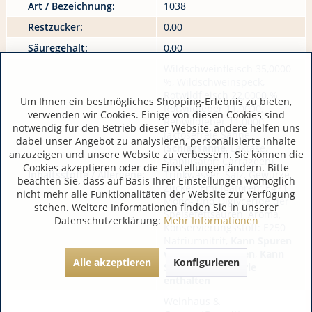
Art / Bezeichnung:
1038
Restzucker:
0,00
Säuregehalt:
0,00
Wildschweinfleisch 35,0000
%, Wildschweinspeck,
Rotwildfleisch 22,0000 %,
Um Ihnen ein bestmögliches Shopping-Erlebnis zu bieten,
Rotwildleber 11,0000,
verwenden wir Cookies. Einige von diesen Cookies sind
Rehwildleber 11,0000,
notwendig für den Betrieb dieser Website, andere helfen uns
laktosefreie Sahne
dabei unser Angebot zu analysieren, personalisierte Inhalte
(
Schlagsahne
, Laktase,
anzuzeigen und unsere Website zu verbessern. Sie können die
Stabilisator: Carrageen),
Cookies akzeptieren oder die Einstellungen ändern. Bitte
Inhaltsstoffe / Allergene:
Trinkwasser, Salz, Gewürze,
beachten Sie, dass auf Basis Ihrer Einstellungen womöglich
Zucker, Emulgatoren: E471
nicht mehr alle Funktionalitäten der Website zur Verfügung
Mono- und Diglyceride der
stehen. Weitere Informationen finden Sie in unserer
Speisefettsäuren, Aroma,
Datenschutzerklärung:
Mehr Informationen
Konservierungsstoff: E250
Natriumnitrit,
Kann Spuren
von Senf enthalten
,
Kann
Alle akzeptieren
Konfigurieren
Spuren von Sellerie
enthalten
Weinhaus &