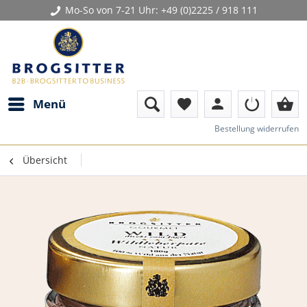
Mo-So von 7-21 Uhr:
+49 (0)2225 / 918 111
person
shopping_basket
Menü
favorite
Bestellung widerrufen
Übersicht