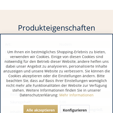
Produkteigenschaften
Art:
Nudeln
Um Ihnen ein bestmögliches Shopping-Erlebnis zu bieten,
Land:
Italien
verwenden wir Cookies. Einige von diesen Cookies sind
Geschmack:
keine Angabe
notwendig für den Betrieb dieser Website, andere helfen uns
dabei unser Angebot zu analysieren, personalisierte Inhalte
Zusätzliche
anzuzeigen und unsere Website zu verbessern. Sie können die
Produktinformationen:
Cookies akzeptieren oder die Einstellungen ändern. Bitte
Alkoholgehalt:
0,00
beachten Sie, dass auf Basis Ihrer Einstellungen womöglich
nicht mehr alle Funktionalitäten der Website zur Verfügung
Art / Bezeichnung:
1044
stehen. Weitere Informationen finden Sie in unserer
Restzucker:
0,00
Datenschutzerklärung:
Mehr Informationen
Säuregehalt:
0,00
Wasser,
Hartweizengrieß
,
Alle akzeptieren
Konfigurieren
Inhaltsstoffe / Allergene: