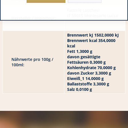
Enthält Gluten
Fattorie Lucchesi
IT 55015 Montecarlo Lucca
Hersteller / Importeur:
Brennwert kJ 1502,0000 kJ
Brennwert kcal 354,0000
kcal
Fett 1,3000 g
davon gesättigte
Nährwerte pro 100g /
Fettsäuren 0,3000 g
100ml:
Kohlenhydrate 70,0000 g
davon Zucker 3,3000 g
Eiweiß_1 14,0000 g
Ballaststoffe 3,3000 g
Salz 0,0100 g