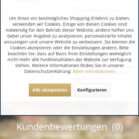
Säuregehalt:
0,00
WeingutKünstler, Inh.
Gunter Künstler
Um Ihnen ein bestmögliches Shopping-Erlebnis zu bieten,
Hersteller / Importeur:
DE 65239 Hochheim
verwenden wir Cookies. Einige von diesen Cookies sind
www.weingut-kuenstler.de
notwendig für den Betrieb dieser Website, andere helfen uns
dabei unser Angebot zu analysieren, personalisierte Inhalte
anzuzeigen und unsere Website zu verbessern. Sie können die
Brennwert kJ 327,0000 kJ
Cookies akzeptieren oder die Einstellungen ändern. Bitte
Brennwert kcal 77,0000 kcal
beachten Sie, dass auf Basis Ihrer Einstellungen womöglich
Kohlenhydrate 1,7000 g
Nährwerte pro 100g /
nicht mehr alle Funktionalitäten der Website zur Verfügung
davon Zucker 0,7000 g
100ml:
stehen. Weitere Informationen finden Sie in unserer
Enthält gerinfügige Mengen
Datenschutzerklärung:
Mehr Informationen
von Fett, ges. Fettsäuren,
Eiweiß und Salz.
Alle akzeptieren
Konfigurieren
Kundenbewertungen (0)