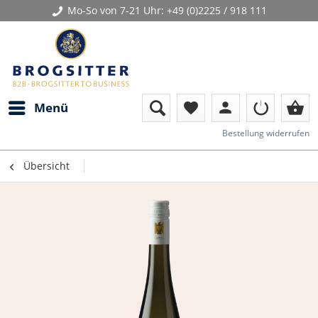
Mo-So von 7-21 Uhr:
+49 (0)2225 / 918 111
person
shopping_basket
Menü
favorite
Bestellung widerrufen
Übersicht