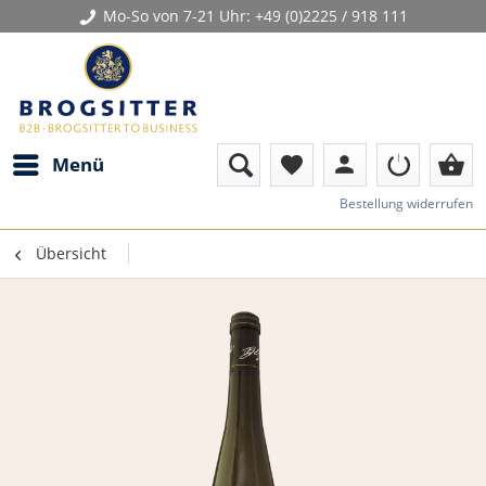
Mo-So von 7-21 Uhr:
+49 (0)2225 / 918 111
person
shopping_basket
Menü
favorite
Bestellung widerrufen
Übersicht