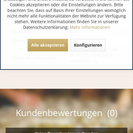
Cookies akzeptieren oder die Einstellungen ändern. Bitte
Jahrgang:
2024
beachten Sie, dass auf Basis Ihrer Einstellungen womöglich
Lagerfähigkeit:
Lagerfähig bis 2024
nicht mehr alle Funktionalitäten der Website zur Verfügung
stehen. Weitere Informationen finden Sie in unserer
Alkoholgehalt:
0,00
Datenschutzerklärung:
Mehr Informationen
Restzucker:
0,00
Säuregehalt:
0,00
Alle akzeptieren
Konfigurieren
WeingutFranz-Josef Eifel
DE 54349 Trittenheim
Hersteller / Importeur:
www.fjeifel.de
Kundenbewertungen (0)