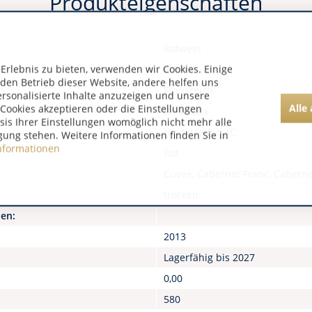
Produkteigenschaften
Rotwein
rlebnis zu bieten, verwenden wir Cookies. Einige
Korken
 den Betrieb dieser Website, andere helfen uns
Frankreich
ersonalisierte Inhalte anzuzeigen und unsere
Alle
Cookies akzeptieren oder die Einstellungen
Bordeaux
asis Ihrer Einstellungen womöglich nicht mehr alle
Haut-Médoc AC
gung stehen. Weitere Informationen finden Sie in
nformationen
Rot
Cuvée, Cabernet Franc, Caberne
trocken
nen:
2013
Lagerfähig bis 2027
0,00
580