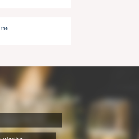
urne
 schreiben