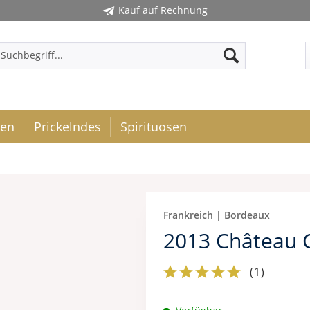
Kauf auf Rechnung
ken
Prickelndes
Spirituosen
Frankreich | Bordeaux
2013 Château 
(
1
)