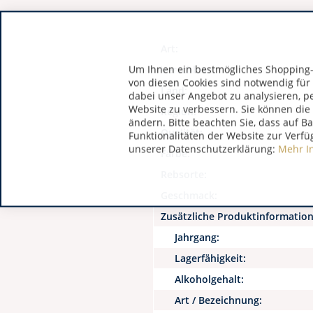
Art:
Um Ihnen ein bestmögliches Shopping-E
Verschluss:
von diesen Cookies sind notwendig für
Land:
dabei unser Angebot zu analysieren, p
Website zu verbessern. Sie können die 
Region:
ändern. Bitte beachten Sie, dass auf B
Qualität:
Funktionalitäten der Website zur Verfü
unserer Datenschutzerklärung:
Mehr I
Farbe:
Rebsorte:
Geschmack:
Zusätzliche Produktinformatio
Jahrgang:
Lagerfähigkeit:
Alkoholgehalt:
Art / Bezeichnung: