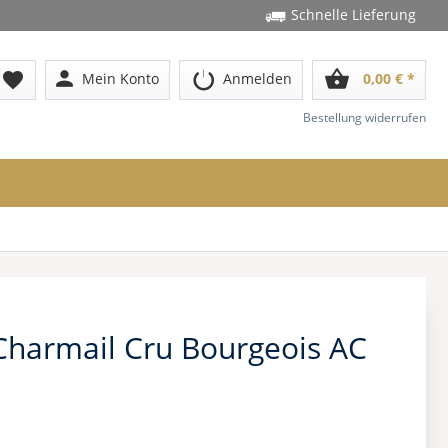
Schnelle Lieferung
person
shopping_basket
favorite
Mein Konto
Anmelden
0,00 € *
Bestellung widerrufen
Charmail Cru Bourgeois AC