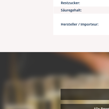
Restzucker:
Säuregehalt:
Hersteller / Importeur:
Alle Bew