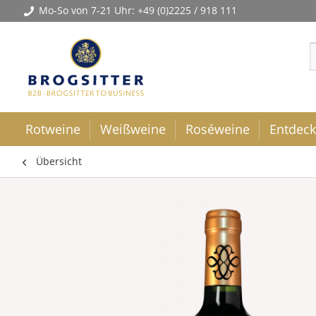
Mo-So von 7-21 Uhr:
+49 (0)2225 / 918 111
Rotweine
Weißweine
Roséweine
Entdec
Übersicht