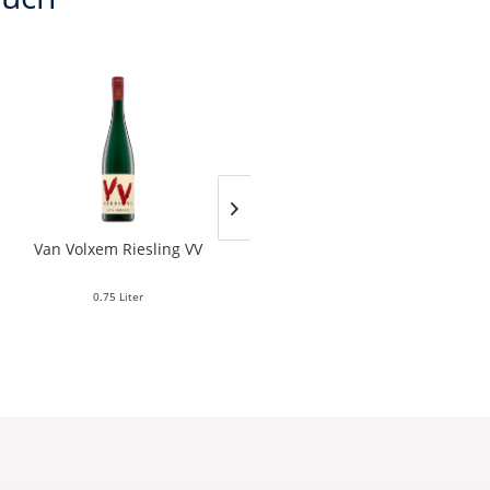
Van Volxem Riesling VV
Franz Keller – Schwarzer
Adler Jedentag...
0.75 Liter
0.75 Liter