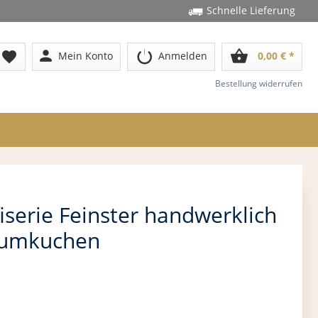
Schnelle Lieferung
person
shopping_basket
favorite
Mein Konto
Anmelden
0,00 € *
Bestellung widerrufen
iserie Feinster handwerklich
aumkuchen