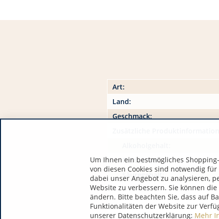
Art:
Land:
Geschmack:
Zusätzliche Produktinformatio
Alkoholgehalt:
Um Ihnen ein bestmögliches Shopping-E
Restzucker:
von diesen Cookies sind notwendig für
Säuregehalt:
dabei unser Angebot zu analysieren, p
Website zu verbessern. Sie können die 
ändern. Bitte beachten Sie, dass auf B
Funktionalitäten der Website zur Verfü
unserer Datenschutzerklärung:
Mehr I
Inhaltsstoffe / Allergene: