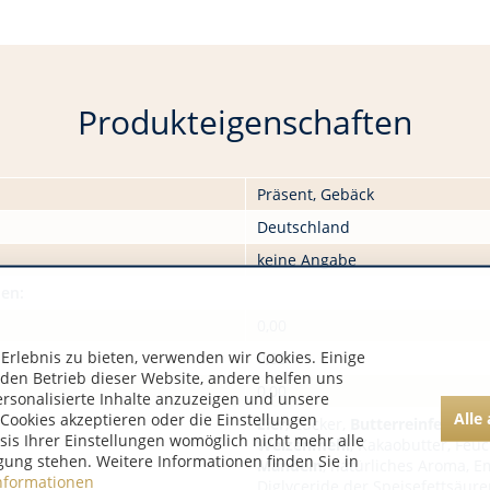
Produkteigenschaften
Präsent, Gebäck
Deutschland
keine Angabe
nen:
0,00
rlebnis zu bieten, verwenden wir Cookies. Einige
0,00
 den Betrieb dieser Website, andere helfen uns
0,00
ersonalisierte Inhalte anzuzeigen und unsere
Alle
Cookies akzeptieren oder die Einstellungen
Eier
, Zucker,
Butterreinfett
, Ka
asis Ihrer Einstellungen womöglich nicht mehr alle
Weizenmehl
, Kakaobutter, Feuc
gung stehen. Weitere Informationen finden Sie in
Mandeln
, natürliches Aroma, 
nformationen
Diglyceride der Speisefettsäure