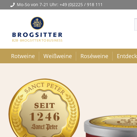
Mo-So von 7-21 Uhr:
+49 (0)2225 / 918 111
Rotweine
Weißweine
Roséweine
Entdec