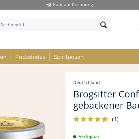
Kauf auf Rechnung
ken
Prickelndes
Spirituosen
Deutschland
Brogsitter Conf
gebackener B
(
1
)
Verfügbar