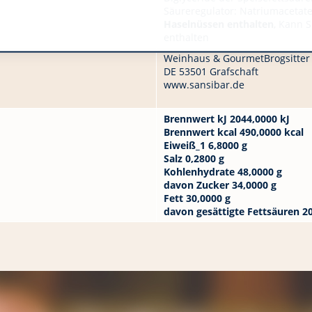
Säureregulator: Natriumacetate
Haselnüssen enthalten
, Kann 
enthalten
Weinhaus & GourmetBrogsitter
DE 53501 Grafschaft
www.sansibar.de
Brennwert kJ 2044,0000 kJ
Brennwert kcal 490,0000 kcal
Eiweiß_1 6,8000 g
Salz 0,2800 g
Kohlenhydrate 48,0000 g
davon Zucker 34,0000 g
Fett 30,0000 g
davon gesättigte Fettsäuren 2