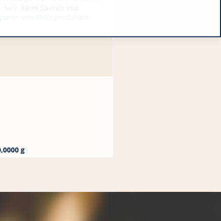
, Salz,
Kann Spuren von
Spuren von Milchprodukten
0,0000 g