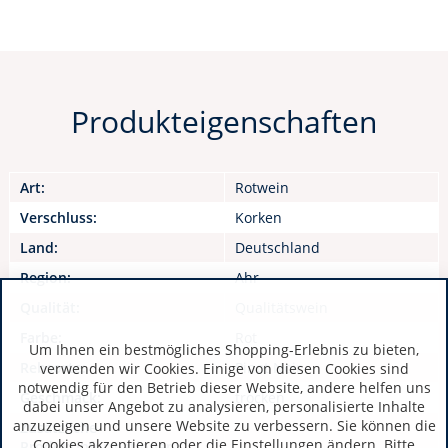
Produkteigenschaften
Art:
Rotwein
Verschluss:
Korken
Land:
Deutschland
Region:
Ahr
Qualität:
Qualitätswein
Farbe:
Rot
Um Ihnen ein bestmögliches Shopping-Erlebnis zu bieten,
Rebsorte:
Pinot Noir
verwenden wir Cookies. Einige von diesen Cookies sind
notwendig für den Betrieb dieser Website, andere helfen uns
Geschmack:
trocken
dabei unser Angebot zu analysieren, personalisierte Inhalte
anzuzeigen und unsere Website zu verbessern. Sie können die
Zusätzliche
Cookies akzeptieren oder die Einstellungen ändern. Bitte
Produktinformationen: