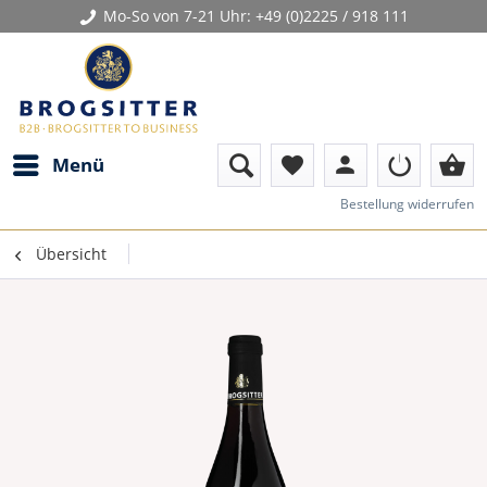
Mo-So von 7-21 Uhr:
+49 (0)2225 / 918 111
person
shopping_basket
Menü
favorite
Bestellung widerrufen
Übersicht