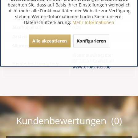
beachten Sie, dass auf Basis Ihrer Einstellungen womöglich
Jahrgang:
2023
nicht mehr alle Funktionalitäten der Website zur Verfügung
stehen. Weitere Informationen finden Sie in unserer
Lagerfähigkeit:
Lagerfähig bis 2028
Datenschutzerklärung:
Mehr Informationen
Alkoholgehalt:
0,00
Restzucker:
0,00
Alle akzeptieren
Konfigurieren
Säuregehalt:
0,00
WeinhausBrogsitter
DE 53501 Grafschaft
Hersteller / Importeur:
www.brogsitter.de
Kundenbewertungen (0)